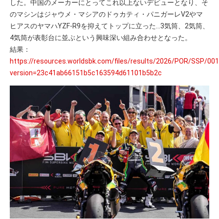
した。中国のメーカーにとってこれ以上ないデビューとなり、そ
のマシンはジャウメ・マシアのドゥカティ・パニガーレV2やマ
ヒアスのヤマハYZF-R9を抑えてトップに立った…3気筒、2気筒、
4気筒が表彰台に並ぶという興味深い組み合わせとなった。
結果：
https://resources.worldsbk.com/files/results/2026/POR/SSP/001
version=23c41ab66151b5c163594d61101b5b2c