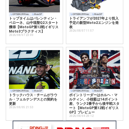
GP/SBK/JRR/etc
MotoGP
GP/SBK/JRR/etc
MotoGP
トップタイムはバレンティン・
トライアンフが2027年より投入
ペローネ、山中琉聖Q2スタート
予定の新型Moto2エンジンを発
獲得【MotoGP第12戦イギリス
表
2026/08/07 11:57
Moto3プラクティス】
2026/08/07 23:00
GP/SBK/JRR/etc
MotoGP
GP/SBK/JRR/etc
MotoGP
トラックハウス・チームがラウ
ポイントリーダーはホルヘ・マ
ル・フェルナンデスとの契約を
ルティン、小椋藍は14ポイント
更新
差、ランク2番手から後半戦スタ
2026/08/05 21:53
ート【MotoGP第12戦イギリス
GP】プレビュー
2026/08/04 20:12