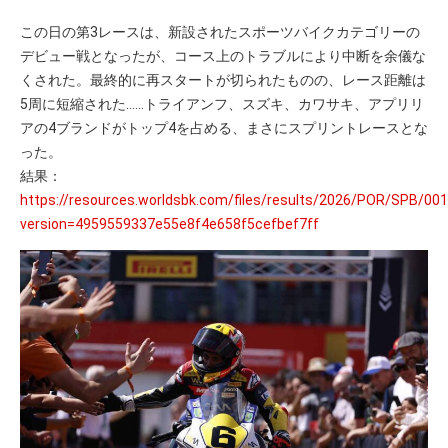
この日の第3レースは、新設されたスポーツバイクカテゴリーの
デビュー戦となったが、コース上のトラブルにより中断を余儀な
くされた。最終的に再スタートが切られたものの、レース距離は
5周に短縮された……トライアンフ、スズキ、カワサキ、アプリリ
アの4ブランドがトップ4を占める、まさにスプリントレースとな
った。
結果：
https://resources.worldsbk.com/files/results/2026/POR/SPB/001
version=4959559337e55e8f4e658f5cefbef7ff