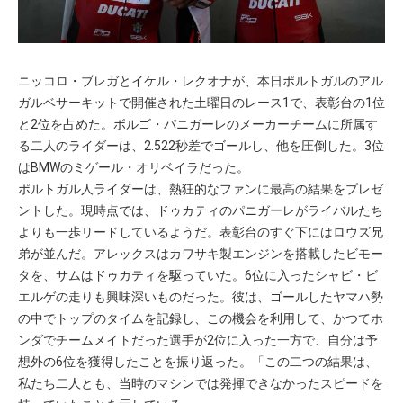
ニッコロ・ブレガとイケル・レクオナが、本日ポルトガルのアル
ガルベサーキットで開催された土曜日のレース1で、表彰台の1位
と2位を占めた。ボルゴ・パニガーレのメーカーチームに所属す
る二人のライダーは、2.522秒差でゴールし、他を圧倒した。3位
はBMWのミゲール・オリベイラだった。
ポルトガル人ライダーは、熱狂的なファンに最高の結果をプレゼ
ントした。現時点では、ドゥカティのパニガーレがライバルたち
よりも一歩リードしているようだ。表彰台のすぐ下にはロウズ兄
弟が並んだ。アレックスはカワサキ製エンジンを搭載したビモー
タを、サムはドゥカティを駆っていた。6位に入ったシャビ・ビ
エルゲの走りも興味深いものだった。彼は、ゴールしたヤマハ勢
の中でトップのタイムを記録し、この機会を利用して、かつてホ
ンダでチームメイトだった選手が2位に入った一方で、自分は予
想外の6位を獲得したことを振り返った。「この二つの結果は、
私たち二人とも、当時のマシンでは発揮できなかったスピードを