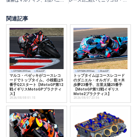
優勝はマルティン、2位バニャーヤ、3位バスティアニーニ、小椋8位【MotoGP第3戦アメリカMotoGPスプリント】
レース1に続いてニッコロ・ブレガがスーパーポールレースも制す【第2戦ポルトガル 3日目SBKスーパーポールレース】
関連記事
GP/SBK/JRR/etc
MotoGP
GP/SBK/JRR/etc
MotoGP
マルコ・ベゼッキがコースレコ
トップタイムはコースレコード
ードでトップタイム、小椋藍は5
のダニエル・オルガド、佐々木
番手Q2スタート【MotoGP第12
歩夢23番手、古里太陽25番手
戦イギリスMotoGPプラクティ
【MotoGP第12戦イギリス
ス】
Moto2プラクティス】
2026/08/08 01:15
2026/08/07 23:56