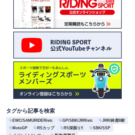
タグから記事を検索
EWC/SAMURIDER/etc
GP/SBK/JRR/etc
JRR/鈴鹿8耐
MotoGP
RSカップ
RS深掘り!!
SBK/SSP