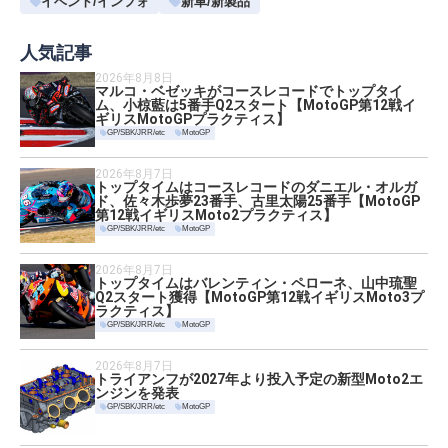
イベント/インフォ
新車/新製品
人気記事
2026年8月8日
マルコ・ベゼッキがコースレコードでトップタイ
ム、小椋藍は5番手Q2スタート【MotoGP第12戦イ
ギリスMotoGPプラクティス】
GP/SBK/JRR/etc
MotoGP
2026年8月7日
トップタイムはコースレコードのダニエル・オルガ
ド、佐々木歩夢23番手、古里太陽25番手【MotoGP
第12戦イギリスMoto2プラクティス】
GP/SBK/JRR/etc
MotoGP
2026年8月7日
トップタイムはバレンティン・ペローネ、山中琉聖
Q2スタート獲得【MotoGP第12戦イギリスMoto3プ
ラクティス】
GP/SBK/JRR/etc
MotoGP
2026年8月7日
トライアンフが2027年より投入予定の新型Moto2エ
ンジンを発表
GP/SBK/JRR/etc
MotoGP