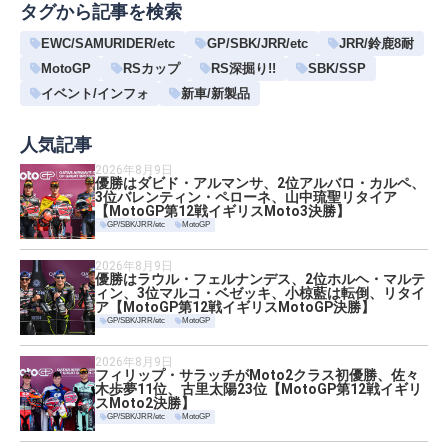
タグから記事を検索
EWC/SAMURIDER/etc
GP/SBK/JRR/etc
JRR/鈴鹿8耐
MotoGP
RSカップ
RS深掘り!!
SBK/SSP
イベント/インフォ
新車/新製品
人気記事
2026年8月9日
優勝はダビド・アルマンサ、2位アルバロ・カルペ、
3位バレンティン・ペローネ、山中琉聖リタイア
【MotoGP第12戦イギリスMoto3決勝】
GP/SBK/JRR/etc
MotoGP
2026年8月9日
優勝はラウル・フェルナンデス、2位ホルヘ・マルテ
ィン、3位マルコ・ベゼッキ、小椋藍は転倒、リタイ
ア【MotoGP第12戦イギリスMotoGP決勝】
GP/SBK/JRR/etc
MotoGP
2026年8月9日
フィリップ・サラッチがMoto2クラス初優勝、佐々
木歩夢11位、古里太陽23位【MotoGP第12戦イギリ
スMoto2決勝】
GP/SBK/JRR/etc
MotoGP