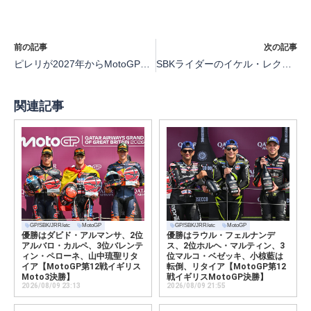
前の記事
次の記事
ピレリが2027年からMotoGPクラスのオフィシャルタイヤサプライヤーに
SBKライダーのイケル・レクオナが復帰に向けてリハビリ中
関連記事
GP/SBK/JRR/etc
MotoGP
GP/SBK/JRR/etc
MotoGP
優勝はダビド・アルマンサ、2位
優勝はラウル・フェルナンデ
アルバロ・カルペ、3位バレンテ
ス、2位ホルヘ・マルティン、3
ィン・ペローネ、山中琉聖リタ
位マルコ・ベゼッキ、小椋藍は
イア【MotoGP第12戦イギリス
転倒、リタイア【MotoGP第12
Moto3決勝】
戦イギリスMotoGP決勝】
2026/08/09 23:13
2026/08/09 21:55