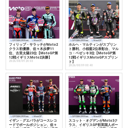
GP/SBK/JRR/etc
MotoGP
GP/SBK/JRR/etc
MotoGP
フィリップ・サラッチがMoto2
ホルヘ・マルティンがスプリン
クラス初優勝、佐々木歩夢11
ト勝利、小椋藍2位表彰台、マル
位、古里太陽23位【MotoGP第
コ・ベゼッキ3位【MotoGP第
12戦イギリスMoto2決勝】
12戦イギリスMotoGPスプリン
2026/08/09 20:03
ト】
2026/08/09 00:40
GP/SBK/JRR/etc
MotoGP
GP/SBK/JRR/etc
MotoGP
イザン・グエバラがコースレコ
スコット・オグデンがMoto3ク
ードでポールポジション、佐々
ラス、イギリスGP初英国人ポー