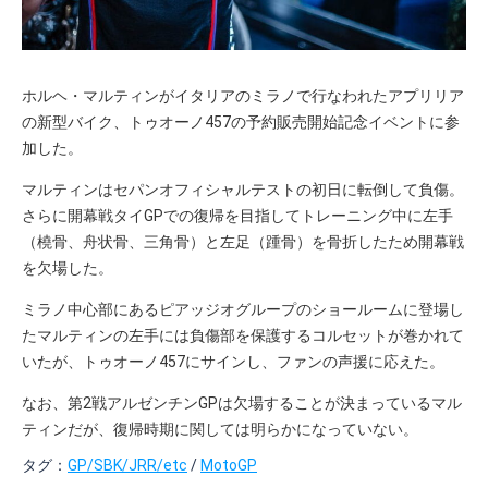
ホルヘ・マルティンがイタリアのミラノで行なわれたアプリリア
の新型バイク、トゥオーノ457の予約販売開始記念イベントに参
加した。
マルティンはセパンオフィシャルテストの初日に転倒して負傷。
さらに開幕戦タイGPでの復帰を目指してトレーニング中に左手
（橈骨、舟状骨、三角骨）と左足（踵骨）を骨折したため開幕戦
を欠場した。
ミラノ中心部にあるピアッジオグループのショールームに登場し
たマルティンの左手には負傷部を保護するコルセットが巻かれて
いたが、トゥオーノ457にサインし、ファンの声援に応えた。
なお、第2戦アルゼンチンGPは欠場することが決まっているマル
ティンだが、復帰時期に関しては明らかになっていない。
タグ：
GP/SBK/JRR/etc
/
MotoGP