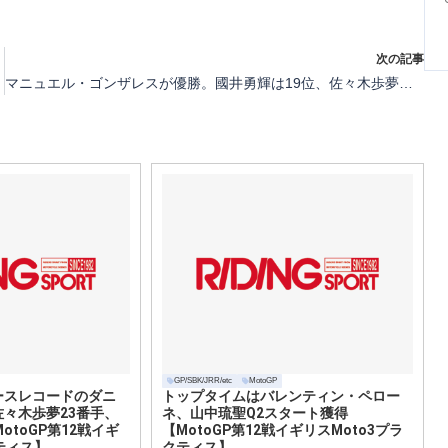
次の記事
マニュエル・ゴンザレスが優勝。國井勇輝は19位、佐々木歩夢は23位完走【MotoGP第1戦タイMoto2決勝】
GP/SBK/JRR/etc
MotoGP
ースレコードのダニ
トップタイムはバレンティン・ペロー
々木歩夢23番手、
ネ、山中琉聖Q2スタート獲得
otoGP第12戦イギ
【MotoGP第12戦イギリスMoto3プラ
ティス】
クティス】