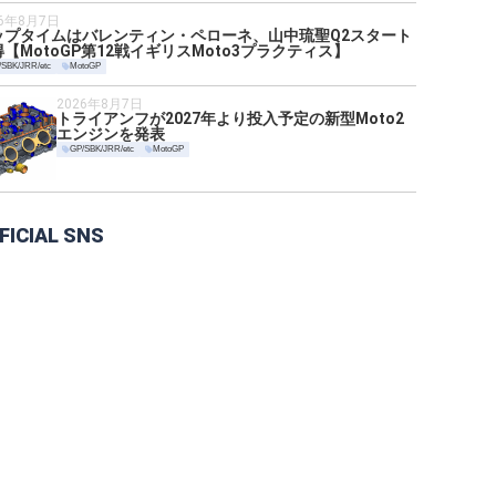
26年8月7日
ップタイムはバレンティン・ペローネ、山中琉聖Q2スタート
【MotoGP第12戦イギリスMoto3プラクティス】
/SBK/JRR/etc
MotoGP
2026年8月7日
トライアンフが2027年より投入予定の新型Moto2
エンジンを発表
GP/SBK/JRR/etc
MotoGP
FICIAL SNS