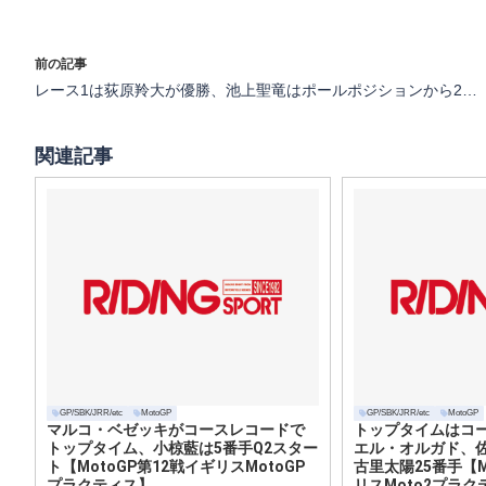
前の記事
レース1は荻原羚大が優勝、池上聖竜はポールポジションから2位表彰台【IATC第1戦タイ 予選／レース1】
関連記事
GP/SBK/JRR/etc
MotoGP
GP/SBK/JRR/etc
MotoGP
マルコ・ベゼッキがコースレコードで
トップタイムはコ
トップタイム、小椋藍は5番手Q2スター
エル・オルガド、佐
ト【MotoGP第12戦イギリスMotoGP
古里太陽25番手【M
プラクティス】
リスMoto2プラク