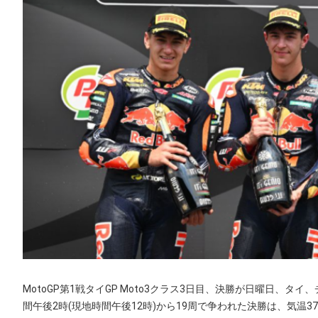
MotoGP第1戦タイGP Moto3クラス3日目、決勝が日曜日、
間午後2時(現地時間午後12時)から19周で争われた決勝は、気温