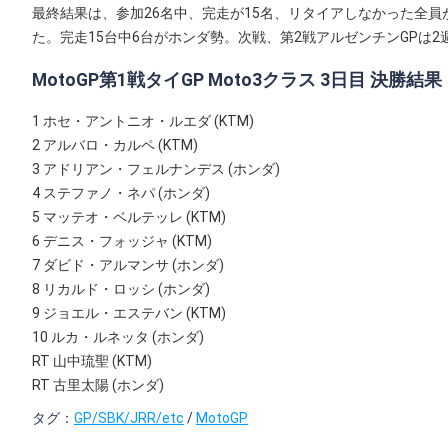
最終結果は、参加26名中、完走が15名、リタイアしなかった全
た。完走15台中6台がホンダ勢。次戦、第2戦アルゼンチンGPは2
MotoGP第1戦タイGP Moto3クラス 3日目 決勝結果
1 ホセ・アントニオ・ルエダ (KTM)
2 アルバロ・カルペ (KTM)
3 アドリアン・フェルナンデス (ホンダ)
4 ステファノ・ネパ (ホンダ)
5 マッテオ・ベルテッレ (KTM)
6 デニス・フォッジャ (KTM)
7 ダビド・アルマンサ (ホンダ)
8 リカルド・ロッシ (ホンダ)
9 ジョエル・エステバン (KTM)
10 ルカ・ルネッタ (ホンダ)
RT 山中琉聖 (KTM)
RT 古里太陽 (ホンダ)
タグ：
GP/SBK/JRR/etc
/
MotoGP