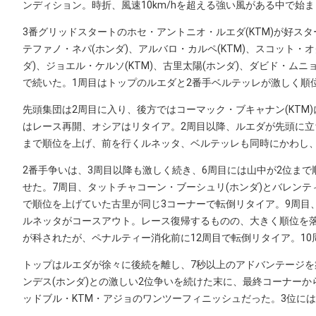
ンディション。時折、風速10km/hを超える強い風がある中で始
3番グリッドスタートのホセ・アントニオ・ルエダ(KTM)が好スタ
テファノ・ネパ(ホンダ)、アルバロ・カルペ(KTM)、スコット・オ
ダ)、ジョエル・ケルソ(KTM)、古里太陽(ホンダ)、ダビド・ムニョ
で続いた。1周目はトップのルエダと2番手ベルテッレが激しく順
先頭集団は2周目に入り、後方ではコーマック・ブキャナン(KTM
はレース再開、オシアはリタイア。2周目以降、ルエダが先頭に立ち
まで順位を上げ、前を行くルネッタ、ベルテッレも同時にかわし、
2番手争いは、3周目以降も激しく続き、6周目には山中が2位ま
せた。7周目、タットチャコーン・ブーシュリ(ホンダ)とバレンティ
で順位を上げていた古里が同じ3コーナーで転倒リタイア。9周目、
ルネッタがコースアウト。レース復帰するものの、大きく順位を
が科されたが、ペナルティー消化前に12周目で転倒リタイア。10
トップはルエダが徐々に後続を離し、7秒以上のアドバンテージを
ンデス(ホンダ)との激しい2位争いを続けた末に、最終コーナーか
ッドブル・KTM・アジョのワンツーフィニッシュだった。3位には