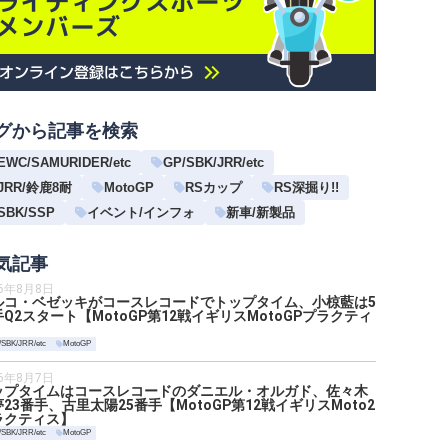
グから記事を検索
EWC/SAMURIDER/etc
GP/SBK/JRR/etc
JRR/鈴鹿8耐
MotoGP
RSカップ
RS深掘り!!
SBK/SSP
イベント/インフォ
新車/新製品
気記事
26年8月8日
ルコ・ベゼッキがコースレコードでトップタイム、小椋藍は5
Q2スタート【MotoGP第12戦イギリスMotoGPプラクティ
】
/SBK/JRR/etc
MotoGP
26年8月7日
ップタイムはコースレコードのダニエル・オルガド、佐々木
23番手、古里太陽25番手【MotoGP第12戦イギリスMoto2
ラクティス】
/SBK/JRR/etc
MotoGP