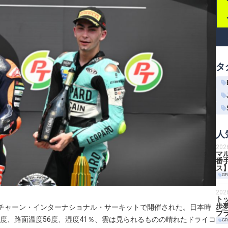
タ
人
20
マ
番手
ス
GP
20
ト
歩夢
タイ、チャーン・インターナショナル・サーキットで開催された。日本時
プ
37度、路面温度56度、湿度41％、雲は見られるものの晴れたドライコ
GP