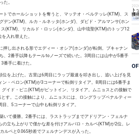
まった。
20
ト
ートでホールショットを奪うと、マッテオ・ベルテッレ(KTM)、ス
獲得
GP
グデン(KTM)、ルカ・ルネッタ(ホンダ)、ダビド・アルマンサ(ホン
ス(KTM)、リカルド・ロッシ(ホンダ)、山中琉聖(KTM)のトップ12
位を入れ替えた。
)に押し出される形でエディー・オシア(ホンダ)が転倒。ブキャナン
、2番手以降もテールtoノーズで続いた。3周目には山中が5番手
3番手に着けた。
OF
で順位を上げた。古里は6周目にラップ最速を叩き出し、追い上げを見
ン・ペロン(KTM)が3コーナーで転倒リタイア。8周目には6番手ま
グイド・ピニ(KTM)がピットイン、リタイア。ムニョスとの接触で
落とす。この接触により、ムニョスには、ロングラップペナルティー
周目、5コーナーで山中も転倒リタイア。
築いて優勝。2番手には、ラストラップまでアドリアン・フェルナ
らの立ち上がりで僅かな差を付けアルバロ・カルペ(KTM)が2位。レ
カルペと0.065秒差でフェルナンデスが入った。