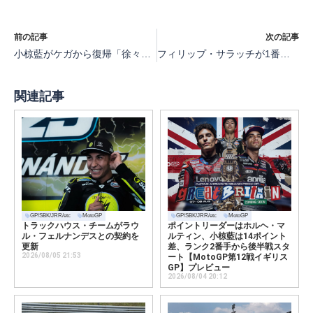
前の記事
次の記事
小椋藍がケガから復帰「徐々に頑張っていきたい」【MotoGP第9戦イタリア】
フィリップ・サラッチが1番手、佐々木19番手、國井23番手【MotoGP第9戦イタリアMoto2プラクティス】
関連記事
GP/SBK/JRR/etc
MotoGP
GP/SBK/JRR/etc
MotoGP
トラックハウス・チームがラウ
ポイントリーダーはホルヘ・マ
ル・フェルナンデスとの契約を
ルティン、小椋藍は14ポイント
更新
差、ランク2番手から後半戦スタ
2026/08/05 21:53
ート【MotoGP第12戦イギリス
GP】プレビュー
2026/08/04 20:12