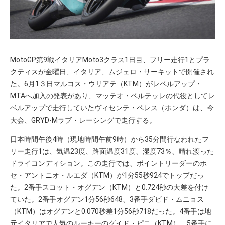
MotoGP第9戦イタリアMoto3クラス1日目、フリー走行1とプラ
クティスが金曜日、イタリア、ムジェロ・サーキットで開催され
た。6月1３日マルコス・ウリアテ（KTM）がレベルアップ・
MTAへ加入の発表があり、マッテオ・ベルテッレの代役としてレ
ベルアップで走行していたヴィセンテ・ペレス（ホンダ）は、今
大会、GRYD-Mラブ・レーシングで走行する。
日本時間午後4時（現地時間午前9時）から35分間行なわれたフ
リー走行1は、気温23度、路面温度31度、湿度73％、晴れ渡った
ドライコンディション。この走行では、ポイントリーダーのホ
セ・アントニオ・ルエダ（KTM）が1分55秒924でトップだっ
た。2番手スコット・オグデン（KTM）と0.724秒の大差を付け
ていた。2番手オグデン1分56秒648、3番手ダビド・ムニョス
（KTM）はオグデンと0.070秒差1分56秒718だった。4番手は地
元イタリアで人気のルーキーのグイド・ピニ（KTM）、5番手に