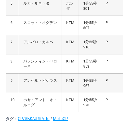
5
ルカ・ルネッタ
ホン
1分55秒
P
ダ
801
6
スコット・オグデン
KTM
1分55秒
P
807
7
アルバロ・カルペ
KTM
1分55秒
P
916
8
バレンティン・ペロ
KTM
1分55秒
P
ーネ
953
9
アンヘル・ピケラス
KTM
1分55秒
P
967
10
ホセ・アントニオ・
KTM
1分55秒
P
ルエダ
978
タグ：
GP/SBK/JRR/etc
/
MotoGP