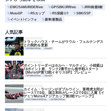
EWC/SAMURIDER/etc
GP/SBK/JRR/etc
JRR/鈴鹿8耐
MotoGP
RSカップ
RS深掘り!!
SBK/SSP
イベント/インフォ
新車/新製品
人気記事
2026年8月5日
トラックハウス・チームがラウル・フェルナンデス
との契約を更新
GP/SBK/JRR/etc
MotoGP
2026年8月4日
ポイントリーダーはホルヘ・マルティン、小椋藍は
14ポイント差、ランク2番手から後半戦スタート
【MotoGP第12戦イギリスGP】プレビュー
GP/SBK/JRR/etc
MotoGP
2026年8月3日
カイイム・ラージンがダブルウイン、富樫虎太郎が
レース1で2位、国立和玖がレース2で2位に入賞【イ
デミツMoto4アジアカップ第2戦マレーシア】
EWC/SAMURIDER/etc
GP/SBK/JRR/etc
2026年7月28日