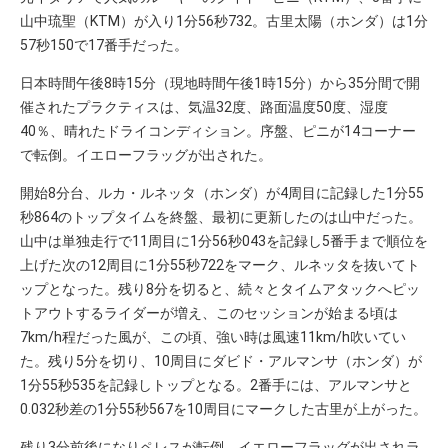
山中琉聖（KTM）が入り1分56秒732。古里太陽（ホンダ）は1分
57秒150で17番手だった。
日本時間午後8時15分（現地時間午後1時15分）から35分間で開
催されたプラクティスは、気温32度、路面温度50度、湿度
40％、晴れたドライコンディション。序盤、ピニが14コーナー
で転倒。イエローフラッグが出された。
開始8分台、ルカ・ルネッタ（ホンダ）が4周目に記録した1分55
秒864のトップタイムを終盤、最初に更新したのは山中だった。
山中は単独走行で11周目に1分56秒043を記録し5番手まで順位を
上げた次の12周目に1分55秒722をマーク、ルネッタを抜いてト
ップとなった。残り8分を切ると、続々とタイムアタックへピッ
トアウトするライダーが増え、このセッションが始まる頃は
7km/h程だった風が、この頃、強い時は風速11km/h吹いてい
た。残り5分を切り、10周目にダビド・アルマンサ（ホンダ）が
1分55秒535を記録しトップとなる。2番手には、アルマンサと
0.032秒差の1分55秒567を10周目にマークした古里が上がった。
残り3分前後になりペレスが転倒、イエローフラッグが出されラ