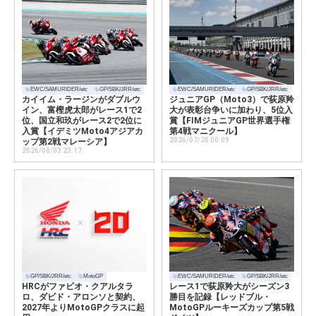
EWC/SAMURIDER/etc
GP/SBK/JRR/etc
EWC/SAMURIDER/etc
GP/SBK/JRR/etc
カイイム・ラージンがダブルウ
ジュニアGP（Moto3）で荻原羚
イン、富樫虎太郎がレース1で2
大が表彰台争いに加わり、5位入
位、国立和玖がレース2で2位に
賞【FIMジュニアGP世界選手権
入賞【イデミツMoto4アジアカ
第4戦マニクール】
2026/07/28 00:09
ップ第2戦マレーシア】
2026/08/03 23:17
GP/SBK/JRR/etc
MotoGP
EWC/SAMURIDER/etc
GP/SBK/JRR/etc
HRCがファビオ・クアルタラ
レース1で荻原羚大がシーズン3
ロ、ダビド・アロンソと契約、
勝目を記録【レッドブル・
2027年よりMotoGPクラスに起
MotoGPルーキーズカップ第5戦