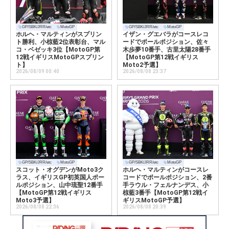
GP/SBK/JRR/etc
MotoGP
GP/SBK/JRR/etc
MotoGP
ホルヘ・マルティンがスプリン
イザン・グエバラがコースレコ
ト勝利、小椋藍2位表彰台、マル
ードでポールポジション、佐々
コ・ベゼッキ3位【MotoGP第
木歩夢10番手、古里太陽28番手
12戦イギリスMotoGPスプリン
【MotoGP第12戦イギリス
ト】
Moto2予選】
2026/08/09 00:40
2026/08/08 23:37
GP/SBK/JRR/etc
MotoGP
GP/SBK/JRR/etc
MotoGP
スコット・オグデンがMoto3ク
ホルヘ・マルティンがコースレ
ラス、イギリスGP初英国人ポー
コードでポールポジション、2番
ルポジション、山中琉聖12番手
手ラウル・フェルナンデス、小
【MotoGP第12戦イギリス
椋藍3番手【MotoGP第12戦イ
Moto3予選】
ギリスMotoGP予選】
2026/08/08 22:36
2026/08/08 20:39