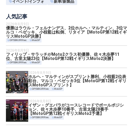
イベント/インフォ
新車/新製品
人気記事
2026年8月9日
優勝はラウル・フェルナンデス、2位ホルヘ・マルティン、3位マ
ルコ・ベゼッキ、小椋藍は転倒、リタイア【MotoGP第12戦イギ
リスMotoGP決勝】
GP/SBK/JRR/etc
MotoGP
2026年8月9日
フィリップ・サラッチがMoto2クラス初優勝、佐々木歩夢11
位、古里太陽23位【MotoGP第12戦イギリスMoto2決勝】
GP/SBK/JRR/etc
MotoGP
2026年8月9日
ホルヘ・マルティンがスプリント勝利、小椋藍2位表
彰台、マルコ・ベゼッキ3位【MotoGP第12戦イギリ
スMotoGPスプリント】
GP/SBK/JRR/etc
MotoGP
2026年8月8日
イザン・グエバラがコースレコードでポールポジシ
ョン、佐々木歩夢10番手、古里太陽28番手
【MotoGP第12戦イギリスMoto2予選】
GP/SBK/JRR/etc
MotoGP