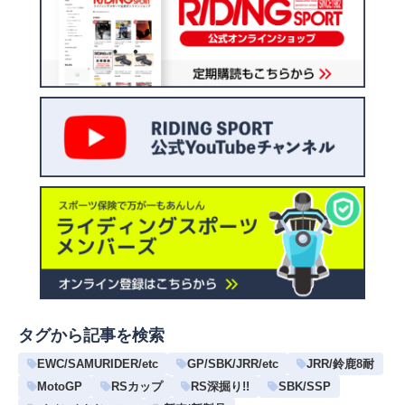
タグから記事を検索
EWC/SAMURIDER/etc
GP/SBK/JRR/etc
JRR/鈴鹿8耐
MotoGP
RSカップ
RS深掘り!!
SBK/SSP