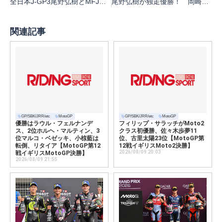
全日本J-GP3尾野弘樹とMFJカップJP250竹本倫太郎が富沢祥也賞を受賞【全日本RR第3戦筑波J-GP3】
尾野弘樹が独走優勝！ 岡崎静夏が2位自己最高位、3位松島璃空は初表彰台【全日本RR第3戦筑波J-GP3レース1】
関連記事
GP/SBK/JRR/etc
MotoGP
GP/SBK/JRR/etc
MotoGP
優勝はラウル・フェルナンデ
フィリップ・サラッチがMoto2
ス、2位ホルヘ・マルティン、3
クラス初優勝、佐々木歩夢11
位マルコ・ベゼッキ、小椋藍は
位、古里太陽23位【MotoGP第
転倒、リタイア【MotoGP第12
12戦イギリスMoto2決勝】
2026/08/09 20:03
戦イギリスMotoGP決勝】
2026/08/09 21:55