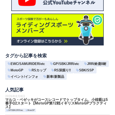
タグから記事を検索
EWC/SAMURIDER/etc
GP/SBK/JRR/etc
JRR/鈴鹿8耐
MotoGP
RSカップ
RS深掘り!!
SBK/SSP
イベント/インフォ
新車/新製品
人気記事
2026年8月8日
マルコ・ベゼッキがコースレコードでトップタイム、小椋藍は5
番手Q2スタート【MotoGP第12戦イギリスMotoGPプラクティ
ス】
GP/SBK/JRR/etc
MotoGP