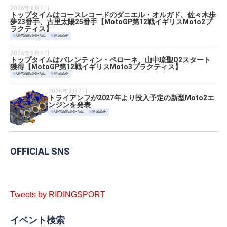
2026年8月7日
トップタイムはコースレコードのダニエル・オルガド、佐々木歩
夢23番手、古里太陽25番手【MotoGP第12戦イギリスMoto2プ
ラクティス】
GP/SBK/JRR/etc
MotoGP
2026年8月7日
トップタイムはバレンティン・ペローネ、山中琉聖Q2スタート
獲得【MotoGP第12戦イギリスMoto3プラクティス】
GP/SBK/JRR/etc
MotoGP
2026年8月7日
トライアンフが2027年より投入予定の新型Moto2エ
ンジンを発表
GP/SBK/JRR/etc
MotoGP
OFFICIAL SNS
Tweets by RIDINGSPORT
イベント検索