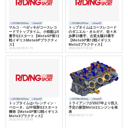
GP/SBK/JRR/etc
MotoGP
GP/SBK/JRR/etc
MotoGP
マルコ・ベゼッキがコースレコ
トップタイムはコースレコード
ードでトップタイム、小椋藍は5
のダニエル・オルガド、佐々木
番手Q2スタート【MotoGP第12
歩夢23番手、古里太陽25番手
戦イギリスMotoGPプラクティ
【MotoGP第12戦イギリス
ス】
Moto2プラクティス】
2026/08/08 01:15
2026/08/07 23:56
GP/SBK/JRR/etc
MotoGP
GP/SBK/JRR/etc
MotoGP
トップタイムはバレンティン・
トライアンフが2027年より投入
ペローネ、山中琉聖Q2スタート
予定の新型Moto2エンジンを発
獲得【MotoGP第12戦イギリス
表
2026/08/07 11:57
Moto3プラクティス】
2026/08/07 23:00