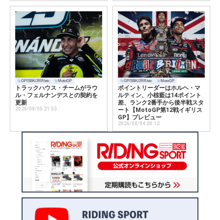
GP/SBK/JRR/etc
MotoGP
GP/SBK/JRR/etc
MotoGP
トラックハウス・チームがラウ
ポイントリーダーはホルヘ・マ
ル・フェルナンデスとの契約を
ルティン、小椋藍は14ポイント
更新
差、ランク2番手から後半戦スタ
2026/08/05 21:53
ート【MotoGP第12戦イギリス
GP】プレビュー
2026/08/04 20:12