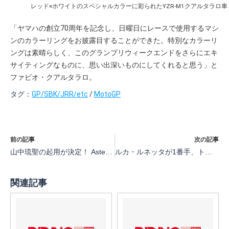
レッド×ホワイトのスペシャルカラーに彩られたYZR-M1クアルタラロ車
「ヤマハの創立70周年を記念し、日曜日にレースで使用するマシ
ンのカラーリングをお披露目することができた。特別なカラーリ
ングは素晴らしく、このグランプリウィークエンドをさらにエキ
サイティングなものに、思い出深いものにしてくれると思う」と
ファビオ・クアルタラロ。
タグ：
GP/SBK/JRR/etc
/
MotoGP
前の記事
次の記事
山中琉聖の起用が決定！ Astemo Pro Honda SI Racingが鈴鹿8耐の体制を発表【2025鈴鹿8耐】
ルカ・ルネッタが1番手、トップ10にホンダ勢4台【MotoGP第10戦オランダMoto3プラクティス】
関連記事