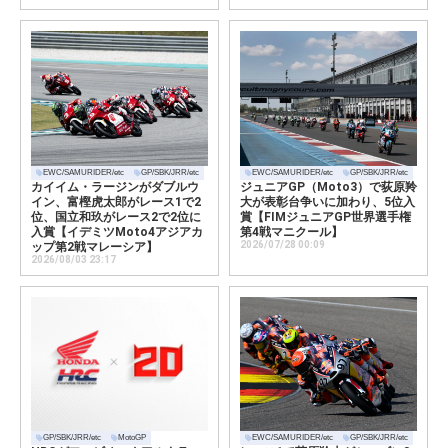
EWC/SAMURIDER/etc
GP/SBK/JRR/etc
EWC/SAMURIDER/etc
GP/SBK/JRR/etc
カイイム・ラージンがダブルウ
ジュニアGP（Moto3）で荻原羚
イン、富樫虎太郎がレース1で2
大が表彰台争いに加わり、5位入
位、国立和玖がレース2で2位に
賞【FIMジュニアGP世界選手権
入賞【イデミツMoto4アジアカ
第4戦マニクール】
2026/07/28 00:09
ップ第2戦マレーシア】
2026/08/03 23:17
GP/SBK/JRR/etc
MotoGP
EWC/SAMURIDER/etc
GP/SBK/JRR/etc