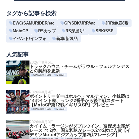
タグから記事を検索
EWC/SAMURIDER/etc
GP/SBK/JRR/etc
JRR/鈴鹿8耐
MotoGP
RSカップ
RS深掘り!!
SBK/SSP
イベント/インフォ
新車/新製品
人気記事
2026年8月5日
トラックハウス・チームがラウル・フェルナンデス
との契約を更新
GP/SBK/JRR/etc
MotoGP
2026年8月4日
ポイントリーダーはホルヘ・マルティン、小椋藍は
14ポイント差、ランク2番手から後半戦スタート
【MotoGP第12戦イギリスGP】プレビュー
GP/SBK/JRR/etc
MotoGP
2026年8月3日
カイイム・ラージンがダブルウイン、富樫虎太郎が
レース1で2位、国立和玖がレース2で2位に入賞【イ
デミツMoto4アジアカップ第2戦マレーシア】
EWC/SAMURIDER/etc
GP/SBK/JRR/etc