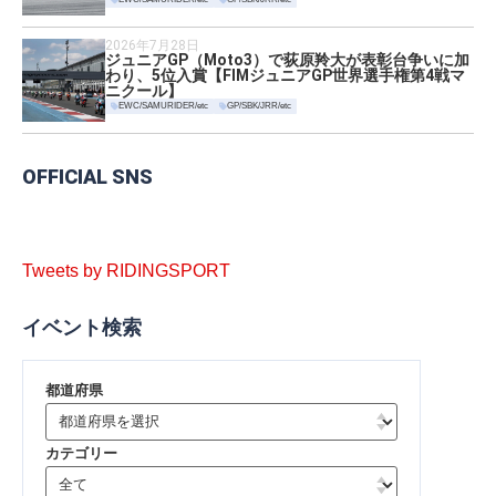
2026年7月28日
ジュニアGP（Moto3）で荻原羚大が表彰台争いに加
わり、5位入賞【FIMジュニアGP世界選手権第4戦マ
ニクール】
EWC/SAMURIDER/etc
GP/SBK/JRR/etc
OFFICIAL SNS
Tweets by RIDINGSPORT
イベント検索
都道府県
カテゴリー