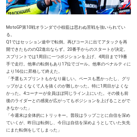
MotoGP第10戦オランダで小椋藍は思わぬ苦戦を強いられてい
る。
Q1ではセッション途中で転倒。再びコースに出てアタックを再
開できたもののQ2進出ならず。20番手からのスタートが決定。
スプリントでは1周目に一つポジションを上げ、4周目まで19番
手で走行。他車の転倒もあり17位でゴール。他車のペナルティに
より16位に昇格して終えた。
「予選もスプリントもかなり厳しい。ペースも悪かったし、グリ
ップがよくなくて人を抜くのが難しかった。特に1周目がよくな
かった。4コーナーが全員ほぼ同じライン上にいた。その後も前
後のライダーとの感覚が広がってもポジションを上げることがで
きなかった」
「今週末は全体的にトリッキー。普段はラップごとに自信を深め
ていくが、昨日は転倒し、今日は自信を深めようとしていた矢先
にまた転倒をしてしまった」