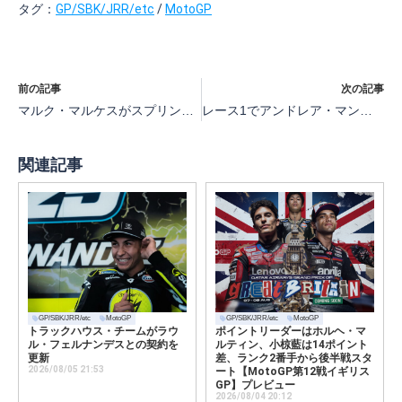
タグ：
GP/SBK/JRR/etc
/
MotoGP
前の記事
次の記事
マルク・マルケスがスプリント9勝目、2位アレックス・マルケス、3位マルコ・ベゼッキ【MotoGP第10戦オランダMotoGPスプリント】
レース1でアンドレア・マントバーニ、レース2でアレッサンドロ・ザッコーネが優勝【MotoE第2戦オランダ】
関連記事
GP/SBK/JRR/etc
MotoGP
GP/SBK/JRR/etc
MotoGP
トラックハウス・チームがラウ
ポイントリーダーはホルヘ・マ
ル・フェルナンデスとの契約を
ルティン、小椋藍は14ポイント
更新
差、ランク2番手から後半戦スタ
2026/08/05 21:53
ート【MotoGP第12戦イギリス
GP】プレビュー
2026/08/04 20:12