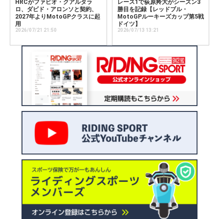
HRCがファビオ・クアルタラ
レース1で荻原羚大がシーズン3
ロ、ダビド・アロンソと契約、
勝目を記録【レッドブル・
2027年よりMotoGPクラスに起
MotoGPルーキーズカップ第5戦
用
ドイツ】
2026/07/21 21:50
2026/07/13 13:21