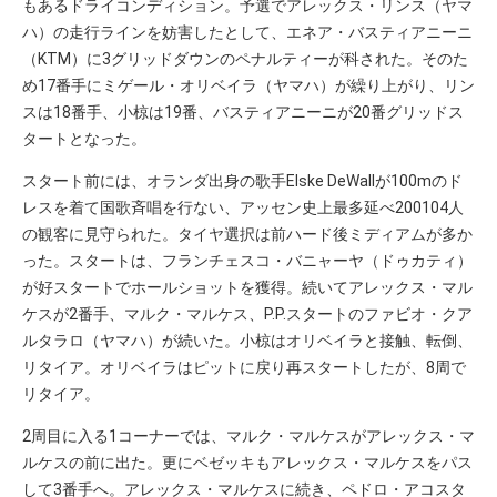
もあるドライコンディション。予選でアレックス・リンス（ヤマ
ハ）の走行ラインを妨害したとして、エネア・バスティアニーニ
（KTM）に3グリッドダウンのペナルティーが科された。そのた
め17番手にミゲール・オリベイラ（ヤマハ）が繰り上がり、リン
スは18番手、小椋は19番、バスティアニーニが20番グリッドス
タートとなった。
スタート前には、オランダ出身の歌手Elske DeWallが100mのド
レスを着て国歌斉唱を行ない、アッセン史上最多延べ200104人
の観客に見守られた。タイヤ選択は前ハード後ミディアムが多か
った。スタートは、フランチェスコ・バニャーヤ（ドゥカティ）
が好スタートでホールショットを獲得。続いてアレックス・マル
ケスが2番手、マルク・マルケス、P.P.スタートのファビオ・クア
ルタラロ（ヤマハ）が続いた。小椋はオリベイラと接触、転倒、
リタイア。オリベイラはピットに戻り再スタートしたが、8周で
リタイア。
2周目に入る1コーナーでは、マルク・マルケスがアレックス・マ
ルケスの前に出た。更にベゼッキもアレックス・マルケスをパス
して3番手へ。アレックス・マルケスに続き、ペドロ・アコスタ