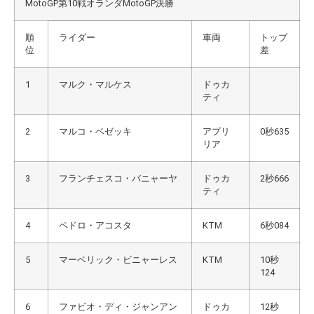
MotoGP第10戦オランダMotoGP決勝
順
ライダー
車両
トップ
位
差
1
マルク・マルケス
ドゥカ
ティ
2
マルコ・ベゼッキ
アプリ
0秒635
リア
3
フランチェスコ・バニャーヤ
ドゥカ
2秒666
ティ
4
ペドロ・アコスタ
KTM
6秒084
5
マーベリック・ビニャーレス
KTM
10秒
124
6
ファビオ・ディ・ジャンアン
ドゥカ
12秒