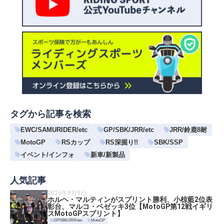
タグから記事を検索
EWC/SAMURIDER/etc
GP/SBK/JRR/etc
JRR/鈴鹿8耐
MotoGP
RSカップ
RS深掘り!!
SBK/SSP
イベント/インフォ
新車/新製品
人気記事
2026年8月9日
ホルヘ・マルティンがスプリント勝利、小椋藍2位表
彰台、マルコ・ベゼッキ3位【MotoGP第12戦イギリ
スMotoGPスプリント】
GP/SBK/JRR/etc
MotoGP