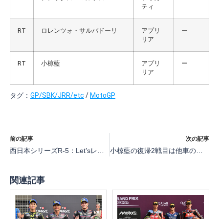
ティ
RT
ロレンツォ・サルバドーリ
アプリ
ー
リア
RT
小椋藍
アプリ
ー
リア
タグ：
GP/SBK/JRR/etc
/
MotoGP
前の記事
次の記事
西日本シリーズR-5：Let’sレン耐HSR九州4時間耐久【RSカップ】
小椋藍の復帰2戦目は他車のアクシデントに巻き込まれてコーナー5個で終了「自分に残念…」【MotoGP第10戦オランダ決勝】
関連記事