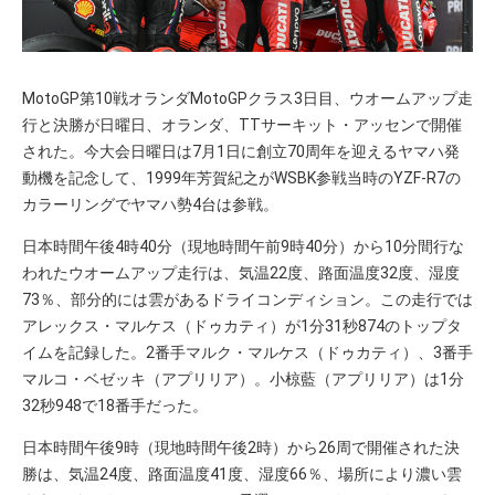
MotoGP第10戦オランダMotoGPクラス3日目、ウオームアップ走
行と決勝が日曜日、オランダ、TTサーキット・アッセンで開催
された。今大会日曜日は7月1日に創立70周年を迎えるヤマハ発
動機を記念して、1999年芳賀紀之がWSBK参戦当時のYZF-R7の
カラーリングでヤマハ勢4台は参戦。
日本時間午後4時40分（現地時間午前9時40分）から10分間行な
われたウオームアップ走行は、気温22度、路面温度32度、湿度
73％、部分的には雲があるドライコンディション。この走行では
アレックス・マルケス（ドゥカティ）が1分31秒874のトップタ
イムを記録した。2番手マルク・マルケス（ドゥカティ）、3番手
マルコ・ベゼッキ（アプリリア）。小椋藍（アプリリア）は1分
32秒948で18番手だった。
日本時間午後9時（現地時間午後2時）から26周で開催された決
勝は、気温24度、路面温度41度、湿度66％、場所により濃い雲