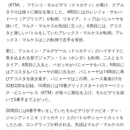
（KTM）、フランコ・モルビデリ（ドゥカティ）が着け、クアル
タラロは徐々に順位を落とした。4周目にはロレンツォ・サルバ
ドーリ（アプリリア）が転倒、リタイア。トップはバニャーヤを
抜いて、マルク・マルケスが先頭に立った。6周目には、アコス
タと激しいバトルをしていたアレックス・マルケスが転倒。アレ
ックス・マルケスはこの転倒で左手を骨折。
更に、フェルミン・アルデゲール（ドゥカティ）のハイサイドに
巻き込まれる形でジョアン・ミル（ホンダ）も転倒、二人ともリ
タイア。8周目に入ると、ベゼッキがバニャーヤをパス。9周目に
はアコスタもバニャーヤの前に出るが、バニャーヤは14周目に再
びアコスタを抜き返す。バニャーヤはこの周、レース最速の1分
32秒220を記録。15周目には10番グリッドスタートのマーベリッ
ク・ビニャーレス（KTM）が徐々に順位を上げ、モルビデリを抜
いて5番手まで上がった。
20周目には6番手争いをしていたモルビデリがファビオ・ディ・
ジャンアントニオ（ドゥカティ）とのバトル中ショートカットを
したため、ロングラップが科される。先頭はマルク・マルケスの