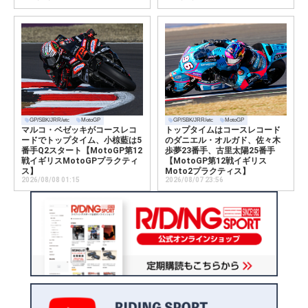
GP/SBK/JRR/etc
MotoGP
GP/SBK/JRR/etc
MotoGP
マルコ・ベゼッキがコースレコ
トップタイムはコースレコード
ードでトップタイム、小椋藍は5
のダニエル・オルガド、佐々木
番手Q2スタート【MotoGP第12
歩夢23番手、古里太陽25番手
戦イギリスMotoGPプラクティ
【MotoGP第12戦イギリス
ス】
Moto2プラクティス】
2026/08/08 01:15
2026/08/07 23:56