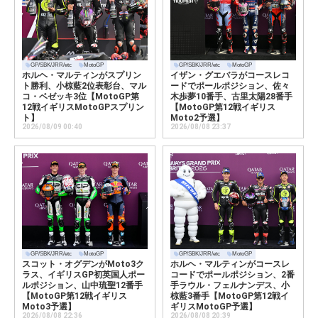
GP/SBK/JRR/etc
MotoGP
GP/SBK/JRR/etc
MotoGP
ホルヘ・マルティンがスプリン
イザン・グエバラがコースレコ
ト勝利、小椋藍2位表彰台、マル
ードでポールポジション、佐々
コ・ベゼッキ3位【MotoGP第
木歩夢10番手、古里太陽28番手
12戦イギリスMotoGPスプリン
【MotoGP第12戦イギリス
ト】
Moto2予選】
2026/08/09 00:40
2026/08/08 23:37
GP/SBK/JRR/etc
MotoGP
GP/SBK/JRR/etc
MotoGP
スコット・オグデンがMoto3ク
ホルヘ・マルティンがコースレ
ラス、イギリスGP初英国人ポー
コードでポールポジション、2番
ルポジション、山中琉聖12番手
手ラウル・フェルナンデス、小
【MotoGP第12戦イギリス
椋藍3番手【MotoGP第12戦イ
Moto3予選】
ギリスMotoGP予選】
2026/08/08 22:36
2026/08/08 20:39