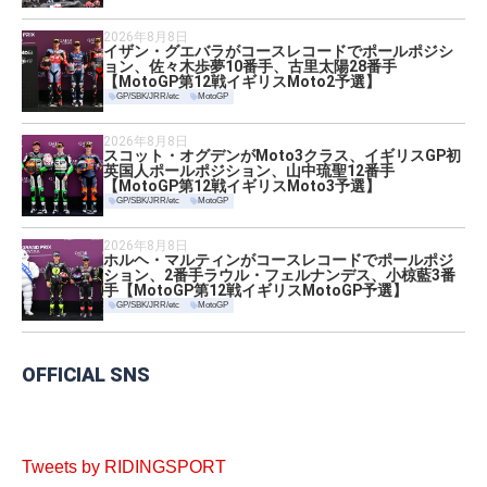
2026年8月8日
イザン・グエバラがコースレコードでポールポジシ
ョン、佐々木歩夢10番手、古里太陽28番手
【MotoGP第12戦イギリスMoto2予選】
GP/SBK/JRR/etc
MotoGP
2026年8月8日
スコット・オグデンがMoto3クラス、イギリスGP初
英国人ポールポジション、山中琉聖12番手
【MotoGP第12戦イギリスMoto3予選】
GP/SBK/JRR/etc
MotoGP
2026年8月8日
ホルヘ・マルティンがコースレコードでポールポジ
ション、2番手ラウル・フェルナンデス、小椋藍3番
手【MotoGP第12戦イギリスMotoGP予選】
GP/SBK/JRR/etc
MotoGP
OFFICIAL SNS
Tweets by RIDINGSPORT