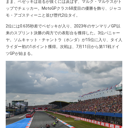
まま、ベゼッキは迫るが抜くには及ばず、マルク・マルケスがト
ップでチェッカー。MotoGPクラス68度目の優勝を飾り、ジャコ
モ・アゴスティーニと並び歴代2位タイ。
2位には0.635秒差でベゼッキが入り、2023年のサンマリノGP以
来のスプリント決勝の両方での表彰台を獲得した。3位バニャー
ヤ。ソムキャット・チャントラ（ホンダ）が15位に入り、タイ人
ライダー初の1ポイント獲得。次戦は、7月11日から第11戦ドイ
ツGPが始まる。