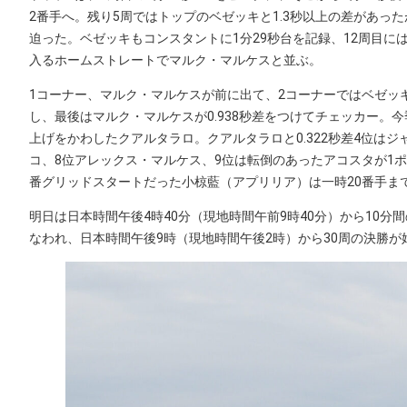
2番手へ。残り5周ではトップのベゼッキと1.3秒以上の差があっ
迫った。ベゼッキもコンスタントに1分29秒台を記録、12周目には
入るホームストレートでマルク・マルケスと並ぶ。
1コーナー、マルク・マルケスが前に出て、2コーナーではベゼッ
し、最後はマルク・マルケスが0.938秒差をつけてチェッカー。
上げをかわしたクアルタラロ。クアルタラロと0.322秒差4位は
コ、8位アレックス・マルケス、9位は転倒のあったアコスタが1ポ
番グリッドスタートだった小椋藍（アプリリア）は一時20番手ま
明日は日本時間午後4時40分（現地時間午前9時40分）から10分
なわれ、日本時間午後9時（現地時間午後2時）から30周の決勝が