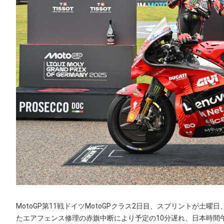
MotoGP第11戦ドイツMotoGPクラス2日目、スプリントが土
たエアフェンス修理の赤旗中断により予定の10分遅れ、日本時間午後