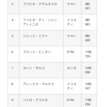
3
ファビオ・クアルタラロ
ヤマハ
4秒
361
4
ファビオ・ディ・ジャン
ドゥカ
4秒
アントニオ
ティ
683
5
ジャック・ミラー
ヤマハ
9秒
405
6
ブラッド・ビンダー
KTM
11秒
720
7
ヨハン・ザルコ
ホンダ
12秒
090
8
アレックス・マルケス
ドゥカ
12秒
ティ
347
9
ペドロ・アコスタ
KTM
17秒
236