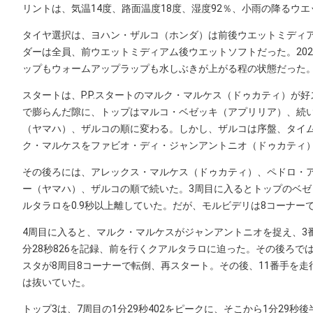
リントは、気温14度、路面温度18度、湿度92％、小雨の降るウ
タイヤ選択は、ヨハン・ザルコ（ホンダ）は前後ウエットミディ
ダーは全員、前ウエットミディアム後ウエットソフトだった。20
ップもウォームアップラップも水しぶきが上がる程の状態だった
スタートは、P.P.スタートのマルク・マルケス（ドゥカティ）が
で膨らんだ隙に、トップはマルコ・ベゼッキ（アプリリア）、続
（ヤマハ）、ザルコの順に変わる。しかし、ザルコは序盤、タイ
ク・マルケスをファビオ・ディ・ジャンアントニオ（ドゥカティ）
その後ろには、アレックス・マルケス（ドゥカティ）、ペドロ・ア
ー（ヤマハ）、ザルコの順で続いた。3周目に入るとトップのベゼッ
ルタラロを0.9秒以上離していた。だが、モルビデリは8コーナー
4周目に入ると、マルク・マルケスがジャンアントニオを捉え、3
分28秒826を記録、前を行くクアルタラロに迫った。その後ろで
スタが8周目8コーナーで転倒、再スタート。その後、11番手を走
は抜いていた。
トップ3は、7周目の1分29秒402をピークに、そこから1分29