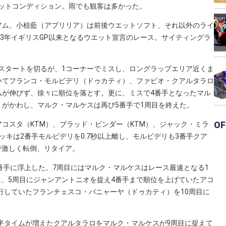
エットコンディション。雨でも観客は多かった。
アム、小椋藍（アプリリア）は前後ウエットソフト、それ以外のライ
23年イギリスGP以来となるウエット宣言のレース。サイティングラ
。
好スタートを切るが、1コーナーでミスし、ロングラップエリア近くま
いてフランコ・モルビデリ（ドゥカティ）、ファビオ・クアルタラロ
ムが伸びず、徐々に順位を落とす。更に、ミスで4番手となったマル
がかわし、マルク・マルケスは再び5番手で1周目を終えた。
OF
コスタ（KTM）、ブラッド・ビンダー（KTM）、ジャック・ミラ
キは2番手モルビデリを0.7秒以上離し、モルビデリも3番手クア
で激しく転倒、リタイア。
番手に浮上した。7周目にはマルク・マルケスはレース最速となる1
は、5周目にジャンアントニオを捉え4番手まで順位を上げていたアコ
行していたフランチェスコ・バニャーヤ（ドゥカティ）を10周目に
秒後半タイムが増えたクアルタラロをマルク・マルケスが9周目に捉えて