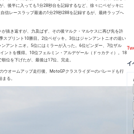
たが、後半に入っても1分28秒台を記録するなど、徐々にベゼッキに
自信レースラップ最速の1分29秒288を記録するが、最終ラップへ
キが抜き返すが、力及ばず、その後マルク・マルケスに再び先を許
今季スプリント10勝目。2位ベゼッキ。3位はジャンアントニオの追い
ジャンアントニオ。5位にはミラーが入った。6位ビンダー、7位ザル
Tw
イントを獲得。10位フェルミン・アルデゲール（ドゥカティ）。18
で順位を下げたが、最後は17位、完走。
イ
間のウオームアップ走行後、MotoGPクラスライダーのパレードも行
始まる。