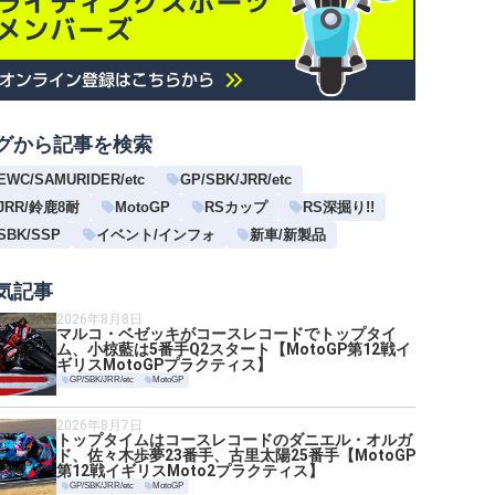
グから記事を検索
EWC/SAMURIDER/etc
GP/SBK/JRR/etc
JRR/鈴鹿8耐
MotoGP
RSカップ
RS深掘り!!
SBK/SSP
イベント/インフォ
新車/新製品
気記事
2026年8月8日
マルコ・ベゼッキがコースレコードでトップタイ
ム、小椋藍は5番手Q2スタート【MotoGP第12戦イ
ギリスMotoGPプラクティス】
GP/SBK/JRR/etc
MotoGP
2026年8月7日
トップタイムはコースレコードのダニエル・オルガ
ド、佐々木歩夢23番手、古里太陽25番手【MotoGP
第12戦イギリスMoto2プラクティス】
GP/SBK/JRR/etc
MotoGP