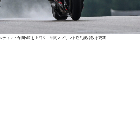
ルティンの年間9勝を上回り、年間スプリント勝利記録数を更新