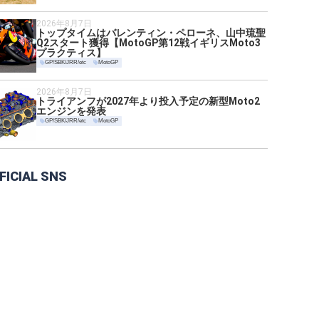
2026年8月7日
トップタイムはバレンティン・ペローネ、山中琉聖
Q2スタート獲得【MotoGP第12戦イギリスMoto3
プラクティス】
GP/SBK/JRR/etc
MotoGP
2026年8月7日
トライアンフが2027年より投入予定の新型Moto2
エンジンを発表
GP/SBK/JRR/etc
MotoGP
FICIAL SNS