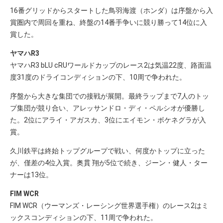
16番グリッドからスタートした鳥羽海渡（ホンダ）は序盤から入
賞圏内で周回を重ね、終盤の14番手争いに競り勝って14位に入
賞した。
ヤマハR3
ヤマハR3 bLU cRUワールドカップのレース2は気温22度、路面温
度31度のドライコンディションの下、10周で争われた。
序盤から大きな集団での接戦が展開。最終ラップまで7人のトッ
プ集団が競り合い、アレッサンドロ・ディ・ペルシオが優勝し
た。2位にアライ・アガスカ、3位にエイモン・ボケネグラが入
賞。
久川鉄平は終始トップグループで戦い、何度かトップに立った
が、僅差の4位入賞。奥貫 翔が5位で続き、ジーン・健人・ター
ナーは13位。
FIM WCR
FIM WCR（ウーマンズ・レーシング世界選手権）のレース2はミ
ックスコンディションの下、11周で争われた。