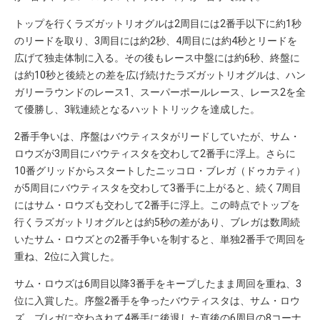
トップを行くラズガットリオグルは2周目には2番手以下に約1秒
のリードを取り、3周目には約2秒、4周目には約4秒とリードを
広げて独走体制に入る。その後もレース中盤には約6秒、終盤に
は約10秒と後続との差を広げ続けたラズガットリオグルは、ハン
ガリーラウンドのレース1、スーパーポールレース、レース2を全
て優勝し、3戦連続となるハットトリックを達成した。
2番手争いは、序盤はバウティスタがリードしていたが、サム・
ロウズが3周目にバウティスタを交わして2番手に浮上。さらに
10番グリッドからスタートしたニッコロ・ブレガ（ドゥカティ）
が5周目にバウティスタを交わして3番手に上がると、続く7周目
にはサム・ロウズも交わして2番手に浮上。この時点でトップを
行くラズガットリオグルとは約5秒の差があり、ブレガは数周続
いたサム・ロウズとの2番手争いを制すると、単独2番手で周回を
重ね、2位に入賞した。
サム・ロウズは6周目以降3番手をキープしたまま周回を重ね、3
位に入賞した。序盤2番手を争ったバウティスタは、サム・ロウ
ズ、ブレガに交わされて4番手に後退した直後の6周目の8コーナ