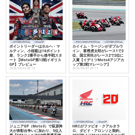
GP/SBK/JRR/etc
MotoGP
EWC/SAMURIDER/etc
GP/SBK/JRR/etc
ポイントリーダーはホルヘ・マ
カイイム・ラージンがダブルウ
ルティン、小椋藍は14ポイント
イン、富樫虎太郎がレース1で2
差、ランク2番手から後半戦スタ
位、国立和玖がレース2で2位に
ート【MotoGP第12戦イギリス
入賞【イデミツMoto4アジアカ
GP】プレビュー
ップ第2戦マレーシア】
2026/08/04 20:12
2026/08/03 23:17
EWC/SAMURIDER/etc
GP/SBK/JRR/etc
GP/SBK/JRR/etc
MotoGP
ジュニアGP（Moto3）で荻原羚
HRCがファビオ・クアルタラ
大が表彰台争いに加わり、5位入
ロ、ダビド・アロンソと契約、