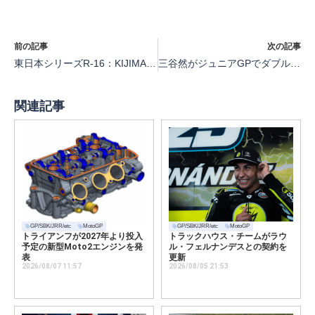
前の記事
次の記事
東日本シリーズR-16：KIJIMA杯Let’sレン耐6時間耐久ふぇす。【RSカップ】
三谷然がジュニアGPでダブル入賞【FIM ジュニアGP世界選手権第4戦アラゴン】
関連記事
GP/SBK/JRR/etc
MotoGP
GP/SBK/JRR/etc
MotoGP
トライアンフが2027年より投入
トラックハウス・チームがラウ
予定の新型Moto2エンジンを発
ル・フェルナンデスとの契約を
表
更新
2026/08/07 11:57
2026/08/05 21:53