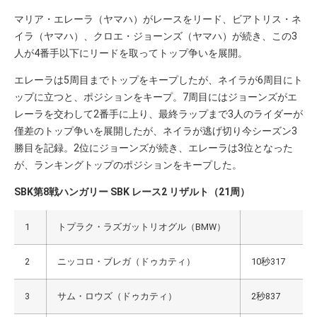
マリア・エレーラ（ヤマハ）がレースをリード、ビアトリス・ネ
イラ（ヤマハ）、クロエ・ジョーンズ（ヤマハ）が続き、この3
人が4番手以下にリードを取ってトップ争いを展開。
エレーラは5周目までトップをキープしたが、ネイラが6周目にト
ップに立つと、ポジションをキープ。7周目にはジョーンズがエ
レーラを交わして2番手に上り、最終ラップまで3人のライダーが
僅差のトップ争いを展開したが、ネイラが逃げ切り今シーズン3
勝目を記録。2位にジョーンズが続き、エレーラは3位となった
が、ランキングトップのポジションをキープした。
SBK第8戦ハンガリー SBK レース2 リザルト（21周）
1
トプラク・ラズガットリオグル（BMW）
2
ニッコロ・ブレガ（ドゥカティ）
10秒317
3
サム・ロウズ（ドゥカティ）
2秒837