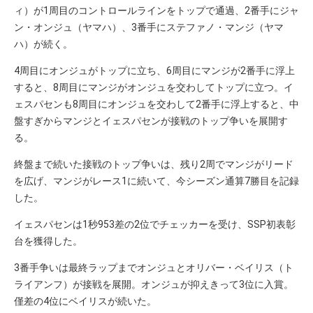
ィ）が1周目のコントロールラインをトップで通過、2番手にジャ
ン・オンジュ（ヤマハ）、3番手にステファノ・マンジ（ヤマ
ハ）が続く。
4周目にオンジュがトップに立ち、6周目にマンジが2番手に浮上
すると、8周目にマンジがオンジュを交わしてトップに立つ。イ
ェスパセンも8周目にオンジュを交わして2番手に浮上すると、中
盤すぎからマンジとイェスパセンが接戦のトップ争いを展開す
る。
終盤まで続いた接戦のトップ争いは、残り2周でマンジがリード
を広げ、マンジがレース1に続いて、今シーズン通算7勝目を記録
した。
イェスパセンは1秒953差の2位でチェッカーを受け、SSP初表彰
台を獲得した。
3番手争いは最終ラップまでオンジュとオリバー・ベイリス（ト
ライアンフ）が接戦を展開。オンジュが抑えきって3位に入賞。
僅差の4位にベイリスが続いた。