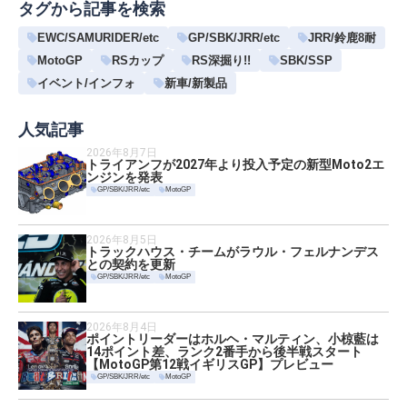
タグから記事を検索
EWC/SAMURIDER/etc
GP/SBK/JRR/etc
JRR/鈴鹿8耐
MotoGP
RSカップ
RS深掘り!!
SBK/SSP
イベント/インフォ
新車/新製品
人気記事
2026年8月7日
トライアンフが2027年より投入予定の新型Moto2エ
ンジンを発表
GP/SBK/JRR/etc
MotoGP
2026年8月5日
トラックハウス・チームがラウル・フェルナンデス
との契約を更新
GP/SBK/JRR/etc
MotoGP
2026年8月4日
ポイントリーダーはホルヘ・マルティン、小椋藍は
14ポイント差、ランク2番手から後半戦スタート
【MotoGP第12戦イギリスGP】プレビュー
GP/SBK/JRR/etc
MotoGP