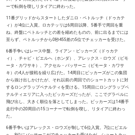
ーで転倒を喫しリタイアに終わった。
11番グリッドからスタートしたダニロ・ペトルッチ（ドゥカテ
ィ）が4位に入賞。ロカテッリは6周目以降、5番手で周回を重
ね、終盤にペトルッチとの差を縮めたものの、前に出るまでには
至らず、ペトルッチから0秒455差の5位でチェッカーを受けた。
6番手争いはレース中盤、ライアン・ビッカーズ（ドゥカテ
ィ）、チャビ・ビエルへ（ホンダ）、アレックス・ロウズ（ビモ
ータ・カワサキ）、アクセル・バッサーニ（ビモータ・カワサ
キ）の4人が接戦を繰り広げた。14周目にビッカーズがこの集団
から抜け出しかけたが、それ以前の周回でのショートカットに対
するロングラップペナルティを受ける。15周目にロングラップペ
ナルティエリアに入ったビッカーズだったが、ここでグラベルに
飛び出し、大きく順位を落としてしまった。ビッカーズは14番手
走行中の20周目の15コーナーで転倒を喫し、リタイアに終わっ
た。
6番手争いはアレックス・ロウズが制して6位入賞。7位にビエル
へ、8位にバッサーニがでチェッカーを受けたが、ショートカッ