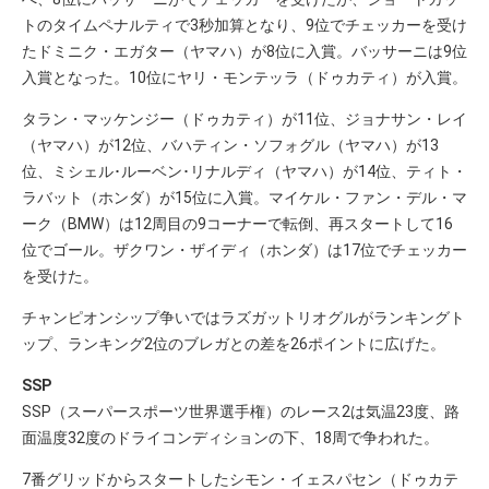
トのタイムペナルティで3秒加算となり、9位でチェッカーを受け
たドミニク・エガター（ヤマハ）が8位に入賞。バッサーニは9位
入賞となった。10位にヤリ・モンテッラ（ドゥカティ）が入賞。
タラン・マッケンジー（ドゥカティ）が11位、ジョナサン・レイ
（ヤマハ）が12位、バハティン・ソフォグル（ヤマハ）が13
位、ミシェル･ルーベン･リナルディ（ヤマハ）が14位、ティト・
ラバット（ホンダ）が15位に入賞。マイケル・ファン・デル・マ
ーク（BMW）は12周目の9コーナーで転倒、再スタートして16
位でゴール。ザクワン・ザイディ（ホンダ）は17位でチェッカー
を受けた。
チャンピオンシップ争いではラズガットリオグルがランキングト
ップ、ランキング2位のブレガとの差を26ポイントに広げた。
SSP
SSP（スーパースポーツ世界選手権）のレース2は気温23度、路
面温度32度のドライコンディションの下、18周で争われた。
7番グリッドからスタートしたシモン・イェスパセン（ドゥカテ