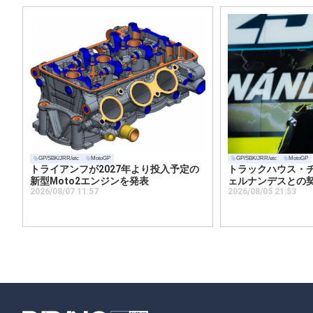
GP/SBK/JRR/etc
MotoGP
GP/SBK/JRR/etc
MotoGP
トライアンフが2027年より投入予定の
トラックハウス・
新型Moto2エンジンを発表
ェルナンデスとの
2026/08/07 11:57
2026/08/05 21:53