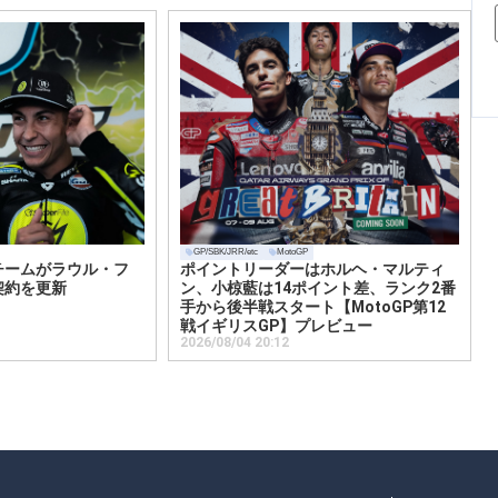
GP/SBK/JRR/etc
MotoGP
チームがラウル・フ
ポイントリーダーはホルヘ・マルティ
契約を更新
ン、小椋藍は14ポイント差、ランク2番
手から後半戦スタート【MotoGP第12
戦イギリスGP】プレビュー
2026/08/04 20:12