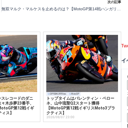
次の記事
無双マルク・マルケスを止めるのは？【MotoGP第14戦ハンガリープレビュー】
Tw
イ
GP/SBK/JRR/etc
MotoGP
ースレコードのダニ
トップタイムはバレンティン・ペロー
々木歩夢23番手、
ネ、山中琉聖Q2スタート獲得
otoGP第12戦イギ
【MotoGP第12戦イギリスMoto3プラ
ティス】
クティス】
2026/08/07 23:00