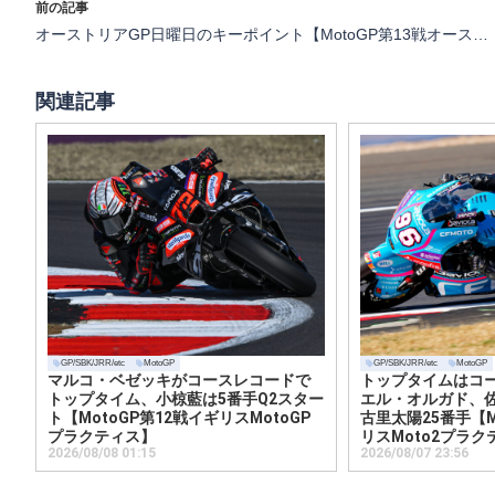
前の記事
オーストリアGP日曜日のキーポイント【MotoGP第13戦オーストリアMotoGP】マルク圧勝、アルデゲールの追い上げ、KTM、アプリリア対ドゥカティ…etc.
関連記事
GP/SBK/JRR/etc
MotoGP
GP/SBK/JRR/etc
MotoGP
マルコ・ベゼッキがコースレコードで
トップタイムはコ
トップタイム、小椋藍は5番手Q2スター
エル・オルガド、佐
ト【MotoGP第12戦イギリスMotoGP
古里太陽25番手【M
プラクティス】
リスMoto2プラク
2026/08/08 01:15
2026/08/07 23:56