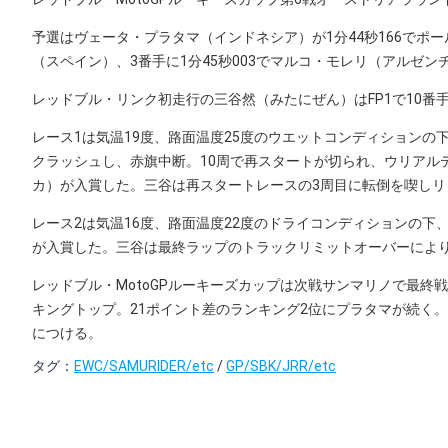
予選はヴェータ・プラタマ（インドネシア）が1分44秒166でポー
（スペイン）、3番手に1分45秒003でマルコ・モレリ（アルゼン
レッドブル・リンク初走行の三谷然（みたにぜん）はFP1で10番手、
レース1は気温19度、路面温度25度のウエットコンディションの
クラッシュし、赤旗中断。10周で再スタートが切られ、ウリアル
カ）が入賞した。三谷は再スタートレースの3周目に転倒を喫しリ
レース2は気温16度、路面温度22度のドライコンディションの下
が入賞した。三谷は最終ラップのトラックリミットオーバーにより
レッドブル・MotoGPルーキーズカップは次戦サンマリノで最終
キングトップ。21ポイント差のランキング2位にプラタマが続く。
につける。
タグ：
EWC/SAMURIDER/etc
/
GP/SBK/JRR/etc