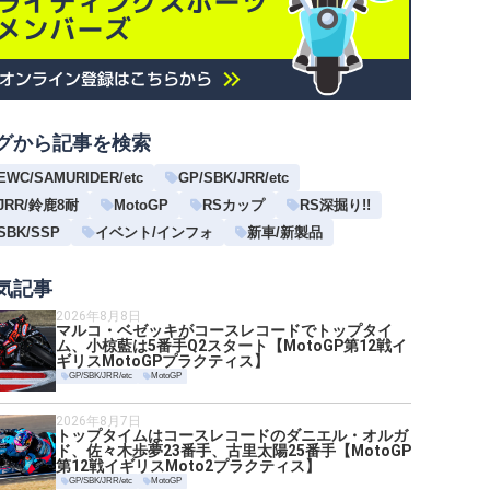
グから記事を検索
EWC/SAMURIDER/etc
GP/SBK/JRR/etc
JRR/鈴鹿8耐
MotoGP
RSカップ
RS深掘り!!
SBK/SSP
イベント/インフォ
新車/新製品
気記事
2026年8月8日
マルコ・ベゼッキがコースレコードでトップタイ
ム、小椋藍は5番手Q2スタート【MotoGP第12戦イ
ギリスMotoGPプラクティス】
GP/SBK/JRR/etc
MotoGP
2026年8月7日
トップタイムはコースレコードのダニエル・オルガ
ド、佐々木歩夢23番手、古里太陽25番手【MotoGP
第12戦イギリスMoto2プラクティス】
GP/SBK/JRR/etc
MotoGP