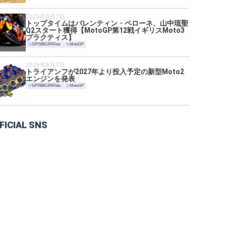
2026年8月7日
トップタイムはバレンティン・ペローネ、山中琉聖
Q2スタート獲得【MotoGP第12戦イギリスMoto3
プラクティス】
GP/SBK/JRR/etc
MotoGP
2026年8月7日
トライアンフが2027年より投入予定の新型Moto2
エンジンを発表
GP/SBK/JRR/etc
MotoGP
FICIAL SNS