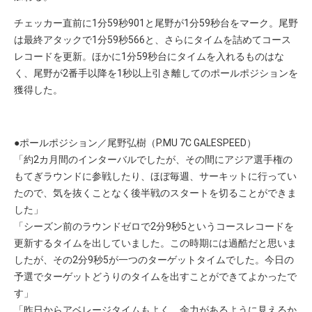
チェッカー直前に1分59秒901と尾野が1分59秒台をマーク。尾野
は最終アタックで1分59秒566と、さらにタイムを詰めてコース
レコードを更新。ほかに1分59秒台にタイムを入れるものはな
く、尾野が2番手以降を1秒以上引き離してのポールポジションを
獲得した。
●ポールポジション／尾野弘樹（P.MU 7C GALESPEED）
「約
2
カ月間のインターバルでしたが、その間にアジア選手権の
もてぎラウンドに参戦したり、ほぼ毎週、サーキットに行ってい
たので、気を抜くことなく後半戦のスタートを切ることができま
した」
「シーズン前のラウンドゼロで2分9秒5というコースレコードを
更新するタイムを出していました。この時期には過酷だと思いま
したが、その2分9秒5が一つのターゲットタイムでした。今日の
予選でターゲットどうりのタイムを出すことができてよかったで
す」
「昨日からアベレージタイムもよく、余力があるように見えるか