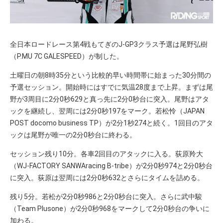
全日本ロードレース第4戦もてぎのJ-GP3クラス予選は尾野弘樹
（P.MU 7C GALESPEED）が制した。
土曜日の朝8時35分という比較的早い時間帯に始まった30分間の
予選セッション。開始時にはすでに気温28度まで上昇。まずは尾
野が3周目に2分0秒629と真っ先に2分0秒台に突入。尾野はアタ
ックを継続し、翌周には2分0秒197をマーク。若松怜（JAPAN
POST docomo business TP）が2分1秒274と続く。1回目のアタ
ックは尾野が唯一の2分0秒台に終わる。
セッション残り10分。各車2回目のアタックに入る。荻原羚大
（WJ-FACTORY SANWAracing B-tribe）が2分0秒974と2分0秒台
に突入。荻原は翌周には2分0秒632とさらにタイムを詰める。
残り5分。若松が2分0秒986と2分0秒台に突入。さらに武中駿
（Team Plusone）が2分0秒968をマークして2分0秒台の争いに
加わる。