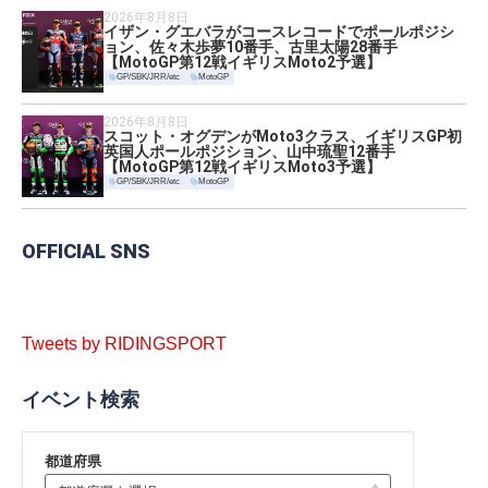
2026年8月8日
イザン・グエバラがコースレコードでポールポジシ
ョン、佐々木歩夢10番手、古里太陽28番手
【MotoGP第12戦イギリスMoto2予選】
GP/SBK/JRR/etc
MotoGP
2026年8月8日
スコット・オグデンがMoto3クラス、イギリスGP初
英国人ポールポジション、山中琉聖12番手
【MotoGP第12戦イギリスMoto3予選】
GP/SBK/JRR/etc
MotoGP
OFFICIAL SNS
Tweets by RIDINGSPORT
イベント検索
都道府県