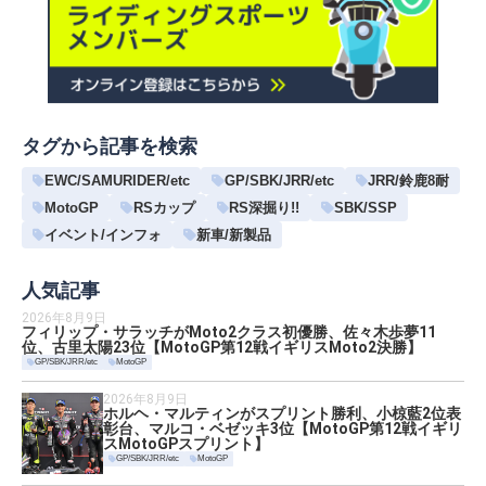
タグから記事を検索
EWC/SAMURIDER/etc
GP/SBK/JRR/etc
JRR/鈴鹿8耐
MotoGP
RSカップ
RS深掘り!!
SBK/SSP
イベント/インフォ
新車/新製品
人気記事
2026年8月9日
フィリップ・サラッチがMoto2クラス初優勝、佐々木歩夢11
位、古里太陽23位【MotoGP第12戦イギリスMoto2決勝】
GP/SBK/JRR/etc
MotoGP
2026年8月9日
ホルヘ・マルティンがスプリント勝利、小椋藍2位表
彰台、マルコ・ベゼッキ3位【MotoGP第12戦イギリ
スMotoGPスプリント】
GP/SBK/JRR/etc
MotoGP