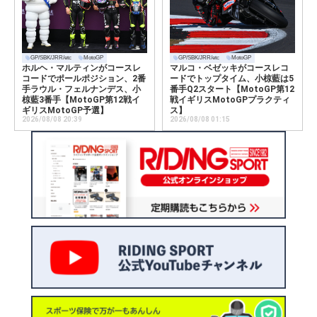
GP/SBK/JRR/etc
MotoGP
GP/SBK/JRR/etc
MotoGP
ホルヘ・マルティンがコースレ
マルコ・ベゼッキがコースレコ
コードでポールポジション、2番
ードでトップタイム、小椋藍は5
手ラウル・フェルナンデス、小
番手Q2スタート【MotoGP第12
椋藍3番手【MotoGP第12戦イ
戦イギリスMotoGPプラクティ
ギリスMotoGP予選】
ス】
2026/08/08 20:39
2026/08/08 01:15