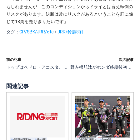
もしれませんが、このコンディションからドライとは言え転倒の
リスクがあります。決勝は常にリスクがあるということを肝に銘
じて18周を走りきりたいです」
タグ：
GP/SBK/JRR/etc
/
JRR/鈴鹿8耐
前の記事
次の記事
トップはペドロ・アコスタ、2番手マルク・マルケス、3番手アレックス・マルケス 【MotoGP第14戦ハンガリーMotoGPプラクティス】
野左根航汰がホンダ移籍後初のポールポジション【全日本RR第4戦もてぎJSB1000予選】
関連記事
GP/SBK/JRR/etc
MotoGP
GP/SBK/JRR/etc
MotoGP