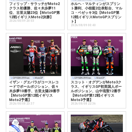
フィリップ・サラッチがMoto2
ホルヘ・マルティンがスプリン
クラス初優勝、佐々木歩夢11
ト勝利、小椋藍2位表彰台、マル
位、古里太陽23位【MotoGP第
コ・ベゼッキ3位【MotoGP第
12戦イギリスMoto2決勝】
12戦イギリスMotoGPスプリン
2026/08/09 20:03
ト】
2026/08/09 00:40
GP/SBK/JRR/etc
MotoGP
GP/SBK/JRR/etc
MotoGP
イザン・グエバラがコースレコ
スコット・オグデンがMoto3ク
ードでポールポジション、佐々
ラス、イギリスGP初英国人ポー
木歩夢10番手、古里太陽28番手
ルポジション、山中琉聖12番手
【MotoGP第12戦イギリス
【MotoGP第12戦イギリス
Moto2予選】
Moto3予選】
2026/08/08 23:37
2026/08/08 22:36