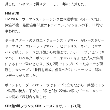
賞した。ベネマンは再スタートし、14位に入賞した。
FIM WCR
FIM WCR（ウーマンズ・レーシング世界選手権）のレース2は、
気温25度、路面温度33度のドライコンディションの下、11周で
争われた。
ポールスタートのクロエ・ジョーンズ（ヤマハ）がレースをリー
ド、マリア・エレーラ（ヤマハ）、ビアトリス・ネイラ（ヤマ
ハ）が続く。レースは序盤から終盤まで、ルシー・ブデセル（ヤ
マハ）、ロベルタ・ポンジアーニ（ヤマハ）を加えた5人の集団
によるトップ争いとなり、残り2周でトップに立ったネイラが優
勝し、今シーズン4勝目を達成。僅差の2位にジョーンズ、3位に
ブデセルが入賞した。
ポイントリーダーのエレーラはトップに立ちながら、終盤にトッ
プ集団の後方に下がり、3位と0秒122差の4位でゴール、今シー
ズン初めて表彰台を逃した。
SBK第9戦フランス SBK レース2 リザルト（21周）