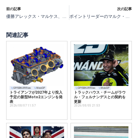
前の記事
次の記事
優勝アレックス・マルケス、2位マルク・マルケス、3位エネア・バスティアニーニ、小椋6位10ポイント獲得【MotoGP第15戦カタルニアMotoGP決勝】
ポイントリーダーのマルク・マルケス、今季2勝のアレックス・マルケス、1勝のフランチェスコ・バニャーヤは地元へ帰還【MotoGP第16戦サンマリノ】プレビュー
関連記事
GP/SBK/JRR/etc
MotoGP
GP/SBK/JRR/etc
MotoGP
トライアンフが2027年より投入
トラックハウス・チームがラウ
予定の新型Moto2エンジンを発
ル・フェルナンデスとの契約を
表
更新
2026/08/07 11:57
2026/08/05 21:53