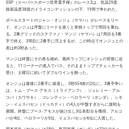
SSP（スーパースポーツ世界選手権）のレース2は、気温29度、
路面温度38度のドライコンディションの下、19周で争われた。
ポールスタートのジャン・オンジュ（ヤマハ）がレースをリー
ド。オンジュは序盤にリードを築くと単独トップで周回を重ね
る。2番グリッドのステファノ・マンジ（ヤマハ）は1周目を3番
手で終え、3周目に2番手に浮上するが、この時点でオンジュとの
差は約3秒あった。
マンジは終盤にその差を縮め、最終ラップにオンジュの背後に迫
ると、11コーナーの進入でパス。そのままトップでチェッカーを
受け、土曜日に続いてダブルウインを飾った。
オンジュは最後に2番手に後退し、0秒554差の2位に。3番手争い
は、トム・ブース-アモス（トライアンフ）、ジェレミー・アル
コバ（カワサキ）、コレンティン・ペロラーリ（ホンダ）、シモ
ン・イェスパセン（ドゥカティ）の4人が中盤すぎからに接戦を
展開。終盤にブース-アモスが抜け出し3位表彰台を獲得。アルコ
バが4位、ペロラーリが5位、イェスパセンが6位に入賞した。