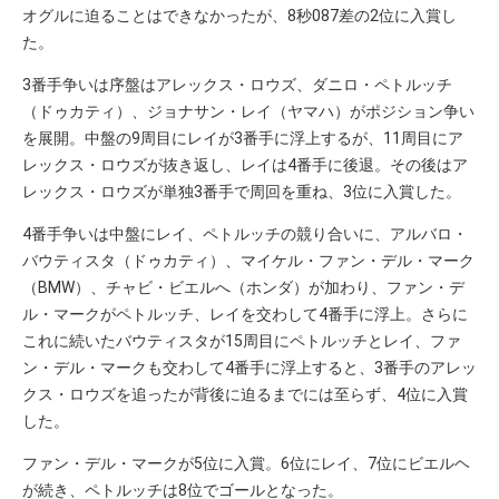
オグルに迫ることはできなかったが、8秒087差の2位に入賞し
た。
3番手争いは序盤はアレックス・ロウズ、ダニロ・ペトルッチ
（ドゥカティ）、ジョナサン・レイ（ヤマハ）がポジション争い
を展開。中盤の9周目にレイが3番手に浮上するが、11周目にア
レックス・ロウズが抜き返し、レイは4番手に後退。その後はア
レックス・ロウズが単独3番手で周回を重ね、3位に入賞した。
4番手争いは中盤にレイ、ペトルッチの競り合いに、アルバロ・
バウティスタ（ドゥカティ）、マイケル・ファン・デル・マーク
（BMW）、チャビ・ビエルへ（ホンダ）が加わり、ファン・デ
ル・マークがペトルッチ、レイを交わして4番手に浮上。さらに
これに続いたバウティスタが15周目にペトルッチとレイ、ファ
ン・デル・マークも交わして4番手に浮上すると、3番手のアレッ
クス・ロウズを追ったが背後に迫るまでには至らず、4位に入賞
した。
ファン・デル・マークが5位に入賞。6位にレイ、7位にビエルヘ
が続き、ペトルッチは8位でゴールとなった。