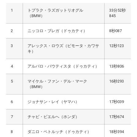
1
トプラク・ラズガットリオグル
33分52秒
（BMW）
845
2
ニッコロ・ブレガ（ドゥカティ）
8秒087
3
アレックス・ロウズ（ビモータ・カワサ
12秒123
キ）
4
アルバロ・バウティスタ（ドゥカティ）
13秒806
5
マイケル・ファン・デル・マーク
16秒293
（BMW）
6
ジョナサン・レイ（ヤマハ）
17秒039
7
チャビ・ビエルへ（ホンダ）
17秒674
8
ダニロ・ペトルッチ（ドゥカティ）
18秒394