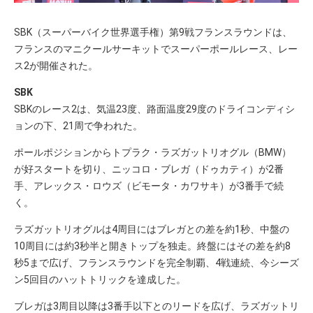
SBK（スーパーバイク世界選手権）第9戦フランスラウンドは、
フランスのマニクールサーキットでスーパーポールレース、レー
ス2が開催された。
SBK
SBKのレース2は、気温23度、路面温度29度のドライコンディシ
ョンの下、21周で争われた。
ポールポジションからトプラク・ラズガットリオグル（BMW）
が好スタートを切り、ニッコロ・ブレガ（ドゥカティ）が2番
手、アレックス・ロウズ（ビモータ・カワサキ）が3番手で続
く。
ラズガットリオグルは4周目にはブレガとの差を約1秒、中盤の
10周目には約3秒半と開きトップを独走。終盤にはその差を約8
秒5まで広げ、フランスラウンドを完全制覇、4戦連続、今シーズ
ン5回目のハットトリックを達成した。
ブレガは3周目以降は3番手以下とのリードを広げ、ラズガットリ