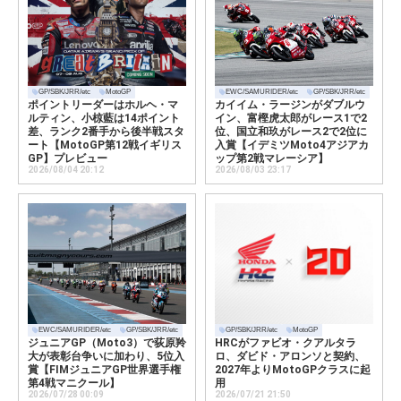
GP/SBK/JRR/etc
MotoGP
EWC/SAMURIDER/etc
GP/SBK/JRR/etc
ポイントリーダーはホルヘ・マ
カイイム・ラージンがダブルウ
ルティン、小椋藍は14ポイント
イン、富樫虎太郎がレース1で2
差、ランク2番手から後半戦スタ
位、国立和玖がレース2で2位に
ート【MotoGP第12戦イギリス
入賞【イデミツMoto4アジアカ
GP】プレビュー
ップ第2戦マレーシア】
2026/08/04 20:12
2026/08/03 23:17
EWC/SAMURIDER/etc
GP/SBK/JRR/etc
GP/SBK/JRR/etc
MotoGP
ジュニアGP（Moto3）で荻原羚
HRCがファビオ・クアルタラ
大が表彰台争いに加わり、5位入
ロ、ダビド・アロンソと契約、
賞【FIMジュニアGP世界選手権
2027年よりMotoGPクラスに起
第4戦マニクール】
用
2026/07/28 00:09
2026/07/21 21:50