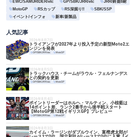
EWC/SAMURIDER/etc
GP/SBK/JRR/etc
JRR/鈴鹿8耐
MotoGP
RSカップ
RS深掘り!!
SBK/SSP
イベント/インフォ
新車/新製品
人気記事
2026年8月7日
トライアンフが2027年より投入予定の新型Moto2エ
ンジンを発表
GP/SBK/JRR/etc
MotoGP
2026年8月5日
トラックハウス・チームがラウル・フェルナンデス
との契約を更新
GP/SBK/JRR/etc
MotoGP
2026年8月4日
ポイントリーダーはホルヘ・マルティン、小椋藍は
14ポイント差、ランク2番手から後半戦スタート
【MotoGP第12戦イギリスGP】プレビュー
GP/SBK/JRR/etc
MotoGP
2026年8月3日
カイイム・ラージンがダブルウイン、富樫虎太郎が
レース1で2位、国立和玖がレース2で2位に入賞【イ