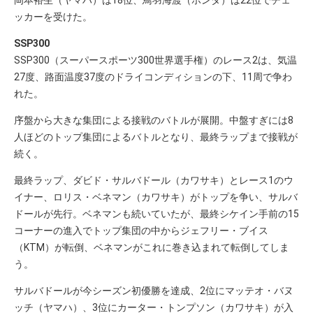
岡本裕生（ヤマハ）は18位、鳥羽海渡（ホンダ）は22位でチェ
ッカーを受けた。
SSP300
SSP300（スーパースポーツ300世界選手権）のレース2は、気温
27度、路面温度37度のドライコンディションの下、11周で争わ
れた。
序盤から大きな集団による接戦のバトルが展開。中盤すぎには8
人ほどのトップ集団によるバトルとなり、最終ラップまで接戦が
続く。
最終ラップ、ダビド・サルバドール（カワサキ）とレース1のウ
イナー、ロリス・ベネマン（カワサキ）がトップを争い、サルバ
ドールが先行。ベネマンも続いていたが、最終シケイン手前の15
コーナーの進入でトップ集団の中からジェフリー・ブイス
（KTM）が転倒、ベネマンがこれに巻き込まれて転倒してしま
う。
サルバドールが今シーズン初優勝を達成、2位にマッテオ・バヌ
ッチ（ヤマハ）、3位にカーター・トンプソン（カワサキ）が入