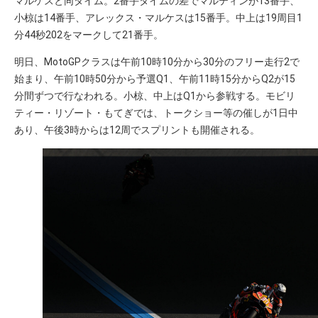
マルケスと同タイム。2番手タイムの差でマルティンが13番手、
小椋は14番手、アレックス・マルケスは15番手。中上は19周目1
分44秒202をマークして21番手。
明日、MotoGPクラスは午前10時10分から30分のフリー走行2で
始まり、午前10時50分から予選Q1、午前11時15分からQ2が15
分間ずつで行なわれる。小椋、中上はQ1から参戦する。モビリ
ティー・リゾート・もてぎでは、トークショー等の催しが1日中
あり、午後3時からは12周でスプリントも開催される。