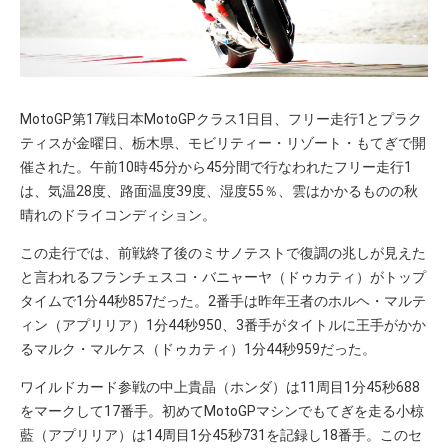
MotoGP第17戦日本MotoGPクラス1日目、フリー走行1とプラク
ティスが金曜日、栃木県、モビリティー・リゾート・もてぎで開
催された。午前10時45分から45分間で行なわれたフリー走行1
は、気温28度、路面温度39度、湿度55％、雲はかかるものの秋
晴れのドライコンディション。
この走行では、前戦終了後のミサノテストで復調の兆しが見えた
と言われるフランチェスコ・バニャーヤ（ドゥカティ）がトップ
タイムで1分44秒857だった。2番手は昨年王者のホルヘ・マルテ
ィン（アプリリア）1分44秒950、3番手がタイトルに王手がかか
るマルク・マルケス（ドゥカティ）1分44秒959だった。
ワイルドカード参戦の中上貴晶（ホンダ）は11周目1分45秒688
をマークして17番手。初めてMotoGPマシンでもてぎを走る小椋
藍（アプリリア）は14周目1分45秒731を記録し18番手。このセ