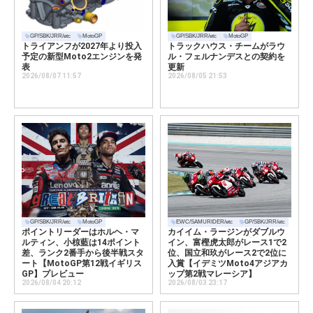
GP/SBK/JRR/etc
MotoGP
GP/SBK/JRR/etc
MotoGP
トライアンフが2027年より投入
トラックハウス・チームがラウ
予定の新型Moto2エンジンを発
ル・フェルナンデスとの契約を
表
更新
2026/08/07 11:57
2026/08/05 21:53
GP/SBK/JRR/etc
MotoGP
EWC/SAMURIDER/etc
GP/SBK/JRR/etc
ポイントリーダーはホルヘ・マ
カイイム・ラージンがダブルウ
ルティン、小椋藍は14ポイント
イン、富樫虎太郎がレース1で2
差、ランク2番手から後半戦スタ
位、国立和玖がレース2で2位に
ート【MotoGP第12戦イギリス
入賞【イデミツMoto4アジアカ
GP】プレビュー
ップ第2戦マレーシア】
2026/08/04 20:12
2026/08/03 23:17