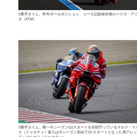
2番手タイム、昨年ポールポジション、コース記録保持者のペドロ・ア
タ（KTM）
3番手タイム、唯一今シーズンQ2スタートを全戦守っているマルク・マ
ス（ドゥカティ）後ろは今シーズン初めてQ1スタートとなった弟アレ
ス・マルケス（ドゥカティ）