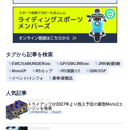
タグから記事を検索
EWC/SAMURIDER/etc
GP/SBK/JRR/etc
JRR/鈴鹿8耐
MotoGP
RSカップ
RS深掘り!!
SBK/SSP
イベント/インフォ
新車/新製品
人気記事
2026年8月7日
トライアンフが2027年より投入予定の新型Moto2エ
ンジンを発表
GP/SBK/JRR/etc
MotoGP
2026年8月5日