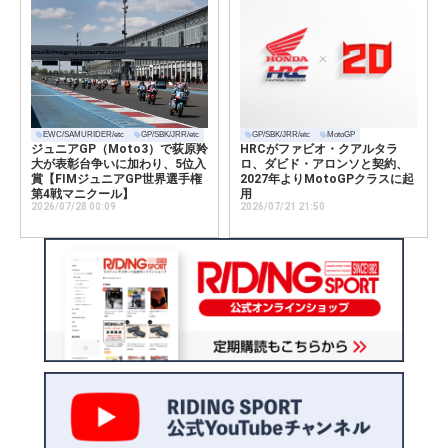
EWC/SAMURIDER/etc
GP/SBK/JRR/etc
GP/SBK/JRR/etc
MotoGP
ジュニアGP（Moto3）で荻原羚
HRCがファビオ・クアルタラ
大が表彰台争いに加わり、5位入
ロ、ダビド・アロンソと契約、
賞【FIMジュニアGP世界選手権
2027年よりMotoGPクラスに起
第4戦マニクール】
用
2026/07/28 00:09
2026/07/21 21:50