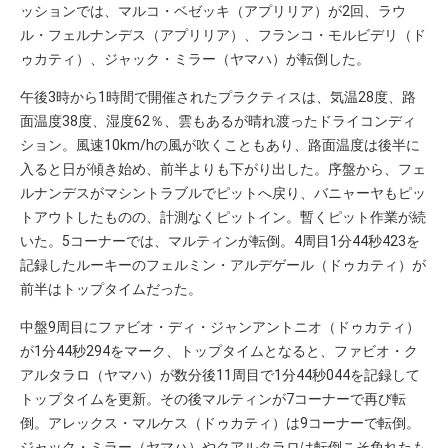
ッションでは、マルコ・ベゼッキ（アプリリア）が2回、ラウ
ル・フェルナンデス（アプリリア）、フランコ・モルビデリ（ド
ゥカティ）、ジャック・ミラー（ヤマハ）が転倒した。
午後3時から1時間で開催されたプラクティスは、気温28度、路
面温度38度、湿度62％、雲もあるが晴れ渡ったドライコンディ
ション。風速10km/hの風が吹くこともあり、路面温度は後半に
入ると日が傾き始め、前半よりも下がり出した。序盤から、フェ
ルナンデスがマシントラブルでピットへ戻り、バニャーヤもピッ
トアウトしたものの、計測なくピットイン。暫くピット作業が続
いた。5コーナーでは、マルティンが転倒。4周目1分44秒423を
記録したルーキーのフェルミン・アルデゲール（ドゥカティ）が
前半はトップタイムだった。
中盤9周目にファビオ・ディ・ジャンアントニオ（ドゥカティ）
が1分44秒294をマーク、トップタイムとなると、ファビオ・ク
アルタラロ（ヤマハ）が数分後11周目で1分44秒044を記録して
トップタイムを更新。その後マルティンが7コーナーで再び転
倒。アレックス・マルケス（ドゥカティ）は9コーナーで転倒。
ジャック・ミラー（ヤマハ）やクアルタラロは転倒こそ免れたも