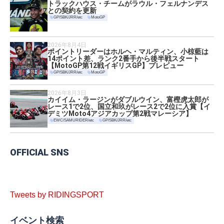
トラックハウス・チームがラウル・フェルナンデス
との契約を更新
GP/SBK/JRR/etc
MotoGP
2026年8月4日
ポイントリーダーはホルヘ・マルティン、小椋藍は
14ポイント差、ランク2番手から後半戦スタート
【MotoGP第12戦イギリスGP】プレビュー
GP/SBK/JRR/etc
MotoGP
2026年8月3日
カイイム・ラージンがダブルウイン、富樫虎太郎が
レース1で2位、国立和玖がレース2で2位に入賞【イ
デミツMoto4アジアカップ第2戦マレーシア】
EWC/SAMURIDER/etc
GP/SBK/JRR/etc
OFFICIAL SNS
Tweets by RIDINGSPORT
イベント検索