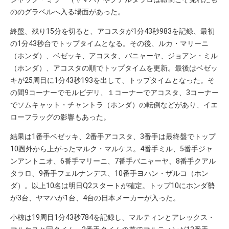
ののグラベルへ入る場面があった。
終盤、残り15分を切ると、アコスタが1分43秒983を記録、最初
の1分43秒台でトップタイムとなる。その後、ルカ・マリーニ
（ホンダ）、ベゼッキ、アコスタ、バニャーヤ、ジョアン・ミル
（ホンダ）、アコスタの順でトップタイムを更新。最後はベゼッ
キが25周目に1分43秒193を出して、トップタイムとなった。そ
の間9コーナーでモルビデリ、１コーナーでアコスタ、3コーナー
でソムキャット・チャントラ（ホンダ）の転倒などがあり、イエ
ローフラッグの影響もあった。
結果は1番手ベゼッキ、2番手アコスタ、3番手は最終盤でトップ
10圏外から上がったマルク・マルケス。4番手ミル、5番手ジャ
ンアントニオ、6番手マリーニ、7番手バニャーヤ、8番手クアル
タラロ、9番手フェルナンデス、10番手ヨハン・ザルコ（ホン
ダ）。以上10名は明日Q2スタートが確定。トップ10にホンダ勢
が3台、ヤマハが1台、4台の日本メーカーが入った。
小椋は19周目1分43秒784を記録し、マルティンとアレックス・