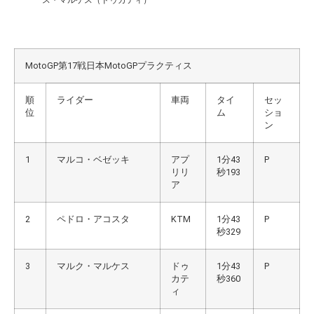
MotoGP第17戦日本MotoGPプラクティス
順
ライダー
車両
タイ
セッ
位
ム
ショ
ン
1
マルコ・ベゼッキ
アプ
1分43
P
リリ
秒193
ア
2
ペドロ・アコスタ
KTM
1分43
P
秒329
3
マルク・マルケス
ドゥ
1分43
P
カテ
秒360
ィ