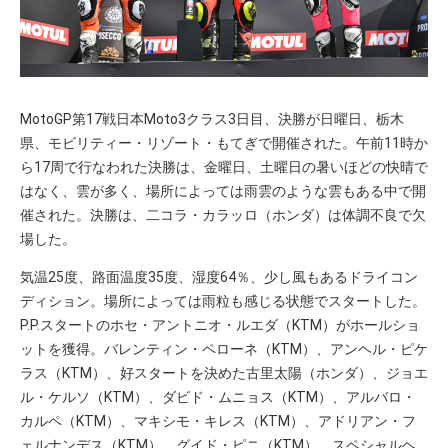
MotoGP第17戦日本Moto3クラス3日目、決勝が日曜日、栃木
県、モビリティー・リゾート・もてぎで開催された。午前11時か
ら17周で行なわれた決勝は、金曜日、土曜日の暑いほどの快晴で
はなく、雲が多く、場所によっては雨雲のような雲もある中で開
催された。決勝は、二コラ・カラッロ（ホンダ）は体調不良で欠
場した。
気温25度、路面温度35度、湿度64％、少し風もあるドライコン
ディション。場所によっては雨粒も感じる状態でスタートした。
P.P.スタートのホセ・アントニオ・ルエダ（KTM）がホールショ
ットを獲得。バレンティン・ペローネ（KTM）、アンヘル・ピケ
ラス（KTM）、好スタートを決めた古里太陽（ホンダ）、ジョエ
ル・ケルソ（KTM）、ダビド・ムニョス（KTM）、アルバロ・
カルペ（KTM）、マキシモ・キレス（KTM）、アドリアン・フ
ェルナンデス（KTM）、グイド・ピニ（KTM）、スペシャルヘ