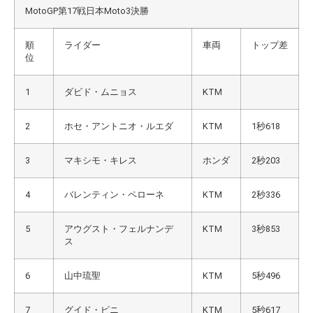
MotoGP第17戦日本Moto3決勝
順
ライダー
車両
トップ差
位
1
ダビド・ムニョス
KTM
2
ホセ・アントニオ・ルエダ
KTM
1秒618
3
マキシモ・キレス
ホンダ
2秒203
4
バレンティン・ペローネ
KTM
2秒336
5
アウグスト・フェルナンデ
KTM
3秒853
ス
6
山中琉聖
KTM
5秒496
7
グイド・ピニ
KTM
5秒617