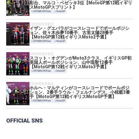
彰台、マルコ・ベゼッキ3位【MotoGP第12戦イギリ
スMotoGPスプリント】
GP/SBK/JRR/etc
MotoGP
2026年8月8日
イザン・グエバラがコースレコードでポールポジシ
ョン、佐々木歩夢10番手、古里太陽28番手
【MotoGP第12戦イギリスMoto2予選】
GP/SBK/JRR/etc
MotoGP
2026年8月8日
スコット・オグデンがMoto3クラス、イギリスGP初
英国人ポールポジション、山中琉聖12番手
【MotoGP第12戦イギリスMoto3予選】
GP/SBK/JRR/etc
MotoGP
2026年8月8日
ホルヘ・マルティンがコースレコードでポールポジ
ション、2番手ラウル・フェルナンデス、小椋藍3番
手【MotoGP第12戦イギリスMotoGP予選】
GP/SBK/JRR/etc
MotoGP
OFFICIAL SNS