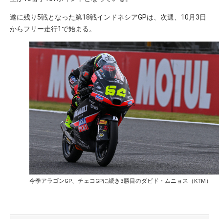
遂に残り5戦となった第18戦インドネシアGPは、次週、10月3日
からフリー走行1で始まる。
今季アラゴンGP、チェコGPに続き3勝目のダビド・ムニョス（KTM）