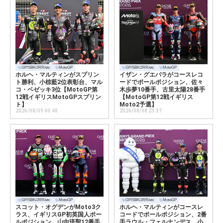
GP/SBK/JRR/etc
MotoGP
GP/SBK/JRR/etc
MotoGP
ホルヘ・マルティンがスプリン
イザン・グエバラがコースレコ
ト勝利、小椋藍2位表彰台、マル
ードでポールポジション、佐々
コ・ベゼッキ3位【MotoGP第
木歩夢10番手、古里太陽28番手
12戦イギリスMotoGPスプリン
【MotoGP第12戦イギリス
ト】
Moto2予選】
2026/08/09 00:40
2026/08/08 23:37
GP/SBK/JRR/etc
MotoGP
GP/SBK/JRR/etc
MotoGP
スコット・オグデンがMoto3ク
ホルヘ・マルティンがコースレ
ラス、イギリスGP初英国人ポー
コードでポールポジション、2番
ルポジション、山中琉聖12番手
手ラウル・フェルナンデス、小