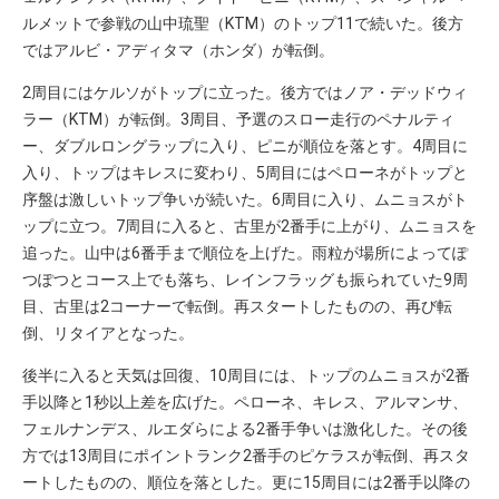
ルメットで参戦の山中琉聖（KTM）のトップ11で続いた。後方
ではアルビ・アディタマ（ホンダ）が転倒。
2周目にはケルソがトップに立った。後方ではノア・デッドウィ
ラー（KTM）が転倒。3周目、予選のスロー走行のペナルティ
ー、ダブルロングラップに入り、ピニが順位を落とす。4周目に
入り、トップはキレスに変わり、5周目にはペローネがトップと
序盤は激しいトップ争いが続いた。6周目に入り、ムニョスがト
ップに立つ。7周目に入ると、古里が2番手に上がり、ムニョスを
追った。山中は6番手まで順位を上げた。雨粒が場所によってぽ
つぽつとコース上でも落ち、レインフラッグも振られていた9周
目、古里は2コーナーで転倒。再スタートしたものの、再び転
倒、リタイアとなった。
後半に入ると天気は回復、10周目には、トップのムニョスが2番
手以降と1秒以上差を広げた。ペローネ、キレス、アルマンサ、
フェルナンデス、ルエダらによる2番手争いは激化した。その後
方では13周目にポイントランク2番手のピケラスが転倒、再スタ
ートしたものの、順位を落とした。更に15周目には2番手以降の