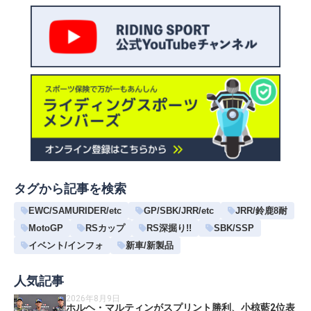
タグから記事を検索
EWC/SAMURIDER/etc
GP/SBK/JRR/etc
JRR/鈴鹿8耐
MotoGP
RSカップ
RS深掘り!!
SBK/SSP
イベント/インフォ
新車/新製品
人気記事
2026年8月9日
ホルヘ・マルティンがスプリント勝利、小椋藍2位表