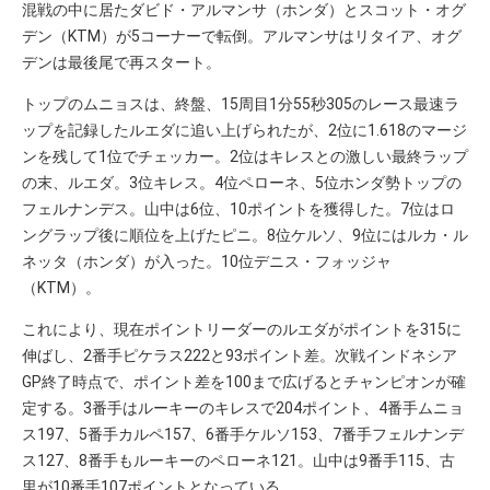
混戦の中に居たダビド・アルマンサ（ホンダ）とスコット・オグ
デン（KTM）が5コーナーで転倒。アルマンサはリタイア、オグ
デンは最後尾で再スタート。
トップのムニョスは、終盤、15周目1分55秒305のレース最速ラ
ップを記録したルエダに追い上げられたが、2位に1.618のマージ
ンを残して1位でチェッカー。2位はキレスとの激しい最終ラップ
の末、ルエダ。3位キレス。4位ペローネ、5位ホンダ勢トップの
フェルナンデス。山中は6位、10ポイントを獲得した。7位はロ
ングラップ後に順位を上げたピニ。8位ケルソ、9位にはルカ・ル
ネッタ（ホンダ）が入った。10位デニス・フォッジャ
（KTM）。
これにより、現在ポイントリーダーのルエダがポイントを315に
伸ばし、2番手ピケラス222と93ポイント差。次戦インドネシア
GP終了時点で、ポイント差を100まで広げるとチャンピオンが確
定する。3番手はルーキーのキレスで204ポイント、4番手ムニョ
ス197、5番手カルペ157、6番手ケルソ153、7番手フェルナンデ
ス127、8番手もルーキーのペローネ121。山中は9番手115、古
里が10番手107ポイントとなっている。