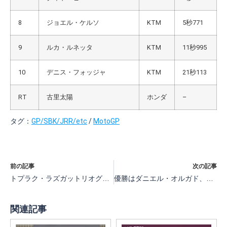
8
ジョエル・ケルソ
KTM
5秒771
9
ルカ・ルネッタ
KTM
11秒995
10
デニス・フォッジャ
KTM
21秒113
RT
古里太陽
ホンダ
–
タグ：
GP/SBK/JRR/etc
/
MotoGP
前の記事
次の記事
トプラク・ラズガットリオグルがニッコロ・ブレガとの接戦を制して優勝【SBK第10戦アラゴン 2日目レース1】
優勝はダニエル・オルガド、2位ジェイク・ディクソン、3位ディオゴ・モレイラ【MotoGP第17戦日本Moto2決勝】
関連記事