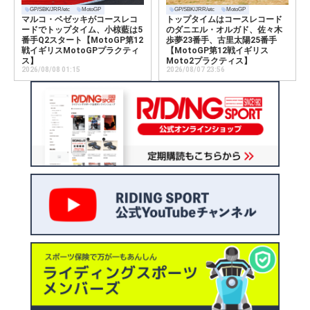
GP/SBK/JRR/etc
MotoGP
GP/SBK/JRR/etc
MotoGP
マルコ・ベゼッキがコースレコ
トップタイムはコースレコード
ードでトップタイム、小椋藍は5
のダニエル・オルガド、佐々木
番手Q2スタート【MotoGP第12
歩夢23番手、古里太陽25番手
戦イギリスMotoGPプラクティ
【MotoGP第12戦イギリス
ス】
Moto2プラクティス】
2026/08/08 01:15
2026/08/07 23:56