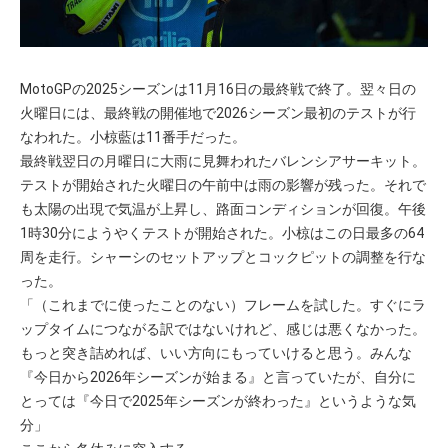
MotoGPの2025シーズンは11月16日の最終戦で終了。翌々日の
火曜日には、最終戦の開催地で2026シーズン最初のテストが行
なわれた。小椋藍は11番手だった。
最終戦翌日の月曜日に大雨に見舞われたバレンシアサーキット。
テストが開始された火曜日の午前中は雨の影響が残った。それで
も太陽の出現で気温が上昇し、路面コンディションが回復。午後
1時30分にようやくテストが開始された。小椋はこの日最多の64
周を走行。シャーシのセットアップとコックピットの調整を行な
った。
「（これまでに使ったことのない）フレームを試した。すぐにラ
ップタイムにつながる訳ではないけれど、感じは悪くなかった。
もっと突き詰めれば、いい方向にもっていけると思う。みんな
『今日から2026年シーズンが始まる』と言っていたが、自分に
とっては『今日で2025年シーズンが終わった』というような気
分」