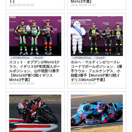
ト】
Moto2予選】
2026/08/09 00:40
2026/08/08 23:37
GP/SBK/JRR/etc
MotoGP
GP/SBK/JRR/etc
MotoGP
スコット・オグデンがMoto3ク
ホルヘ・マルティンがコースレ
ラス、イギリスGP初英国人ポー
コードでポールポジション、2番
ルポジション、山中琉聖12番手
手ラウル・フェルナンデス、小
【MotoGP第12戦イギリス
椋藍3番手【MotoGP第12戦イ
Moto3予選】
ギリスMotoGP予選】
2026/08/08 22:36
2026/08/08 20:39