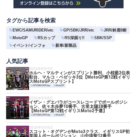
タグから記事を検索
EWC/SAMURIDER/etc
GP/SBK/JRR/etc
JRR/鈴鹿8耐
MotoGP
RSカップ
RS深掘り!!
SBK/SSP
イベント/インフォ
新車/新製品
人気記事
2026年8月9日
ホルヘ・マルティンがスプリント勝利、小椋藍2位表
彰台、マルコ・ベゼッキ3位【MotoGP第12戦イギリ
スMotoGPスプリント】
GP/SBK/JRR/etc
MotoGP
2026年8月8日
イザン・グエバラがコースレコードでポールポジシ
ョン、佐々木歩夢10番手、古里太陽28番手
【MotoGP第12戦イギリスMoto2予選】
GP/SBK/JRR/etc
MotoGP
2026年8月8日
スコット・オグデンがMoto3クラス、イギリスGP初
英国人ポールポジション、山中琉聖12番手