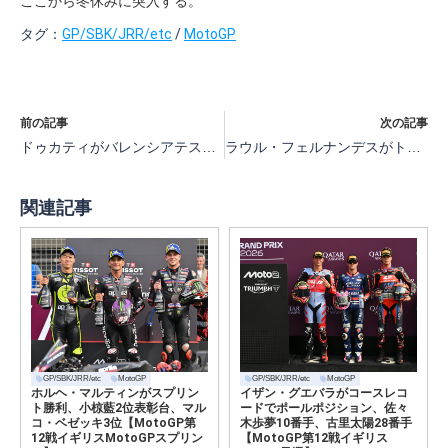
ここから冬休みに突入する。
タグ：
GP/SBK/JRR/etc
/
MotoGP
前の記事
次の記事
ドゥカティがバレンシアテストにトリビュートカラーのデスモセディチGPを投入
ラウル・フェルナンデスがトップタイム、アプリリアがワンツー【MotoGPバレンシアオフィシャルテスト】
関連記事
GP/SBK/JRR/etc
MotoGP
GP/SBK/JRR/etc
MotoGP
ホルヘ・マルティンがスプリン
イザン・グエバラがコースレコ
ト勝利、小椋藍2位表彰台、マル
ードでポールポジション、佐々
コ・ベゼッキ3位【MotoGP第
木歩夢10番手、古里太陽28番手
12戦イギリスMotoGPスプリン
【MotoGP第12戦イギリス