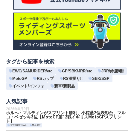
タグから記事を検索
EWC/SAMURIDER/etc
GP/SBK/JRR/etc
JRR/鈴鹿8耐
MotoGP
RSカップ
RS深掘り!!
SBK/SSP
イベント/インフォ
新車/新製品
人気記事
2026年8月9日
ホルヘ・マルティンがスプリント勝利、小椋藍2位表彰台、マル
コ・ベゼッキ3位【MotoGP第12戦イギリスMotoGPスプリン
ト】
GP/SBK/JRR/etc
MotoGP