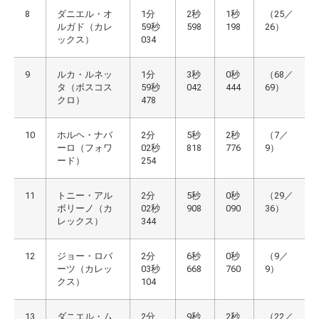
8
ダニエル・オ
1分
2秒
1秒
（25／
ルガド（カレ
59秒
598
198
26）
ックス）
034
9
ルカ・ルネッ
1分
3秒
0秒
（68／
タ（ボスコス
59秒
042
444
69）
クロ）
478
10
ホルヘ・ナバ
2分
5秒
2秒
（7／
ーロ（フォワ
02秒
818
776
9）
ード）
254
11
トニー・アル
2分
5秒
0秒
（29／
ボリーノ（カ
02秒
908
090
36）
レックス）
344
12
ジョー・ロバ
2分
6秒
0秒
（9／
ーツ（カレッ
03秒
668
760
9）
クス）
104
13
ダニエル・ム
2分
9秒
2秒
（22／