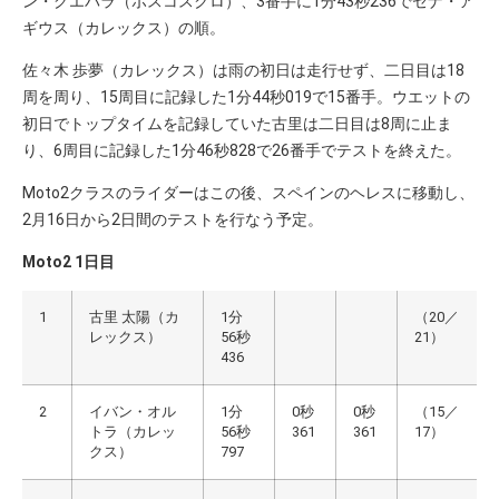
ン・グエバラ（ボスコスクロ）、3番手に1分43秒236でセナ・ア
ギウス（カレックス）の順。
佐々木 歩夢（カレックス）は雨の初日は走行せず、二日目は18
周を周り、15周目に記録した1分44秒019で15番手。ウエットの
初日でトップタイムを記録していた古里は二日目は8周に止ま
り、6周目に記録した1分46秒828で26番手でテストを終えた。
Moto2クラスのライダーはこの後、スペインのヘレスに移動し、
2月16日から2日間のテストを行なう予定。
Moto2 1日目
1
古里 太陽（カ
1分
（20／
レックス）
56秒
21）
436
2
イバン・オル
1分
0秒
0秒
（15／
トラ（カレッ
56秒
361
361
17）
クス）
797