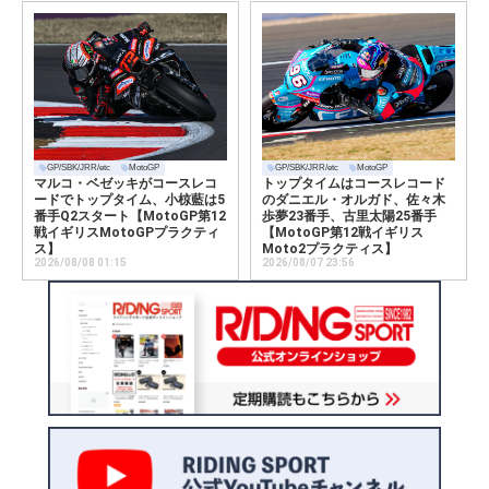
GP/SBK/JRR/etc
MotoGP
GP/SBK/JRR/etc
MotoGP
マルコ・ベゼッキがコースレコ
トップタイムはコースレコード
ードでトップタイム、小椋藍は5
のダニエル・オルガド、佐々木
番手Q2スタート【MotoGP第12
歩夢23番手、古里太陽25番手
戦イギリスMotoGPプラクティ
【MotoGP第12戦イギリス
ス】
Moto2プラクティス】
2026/08/08 01:15
2026/08/07 23:56