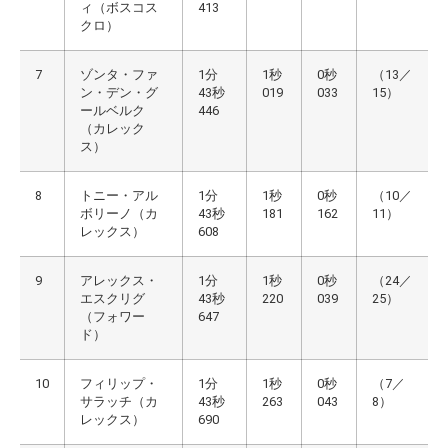
ィ（ボスコス
413
クロ）
7
ゾンタ・ファ
1分
1秒
0秒
（13／
ン・デン・グ
43秒
019
033
15）
ールベルク
446
（カレック
ス）
8
トニー・アル
1分
1秒
0秒
（10／
ボリーノ（カ
43秒
181
162
11）
レックス）
608
9
アレックス・
1分
1秒
0秒
（24／
エスクリグ
43秒
220
039
25）
（フォワー
647
ド）
10
フィリップ・
1分
1秒
0秒
（7／
サラッチ（カ
43秒
263
043
8）
レックス）
690