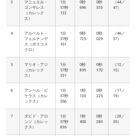
3
マニュエル・
1分
0秒
0秒
（44／
ゴンサレス
57秒
696
335
47）
（カレック
132
ス）
4
アルベルト・
1分
0秒
0秒
（46／
フェルナンデ
57秒
725
029
57）
ス（ボスコス
161
クロ）
5
マリオ・アジ
1分
0秒
0秒
（12／
（カレック
57秒
895
170
15）
ス）
331
6
アンヘル・ピ
1分
1秒
0秒
（17／
ケラス（カレ
57秒
120
225
19）
ックス）
556
7
ダビド・アロ
1分
1秒
0秒
（28／
ンソ（カレッ
57秒
400
280
30）
クス）
836