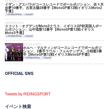
2026年8月8日
イザン・グエバラがコースレコードでポールポジション、佐々木
歩夢10番手、古里太陽28番手【MotoGP第12戦イギリスMoto2
予選】
GP/SBK/JRR/etc
MotoGP
2026年8月8日
スコット・オグデンがMoto3クラス、イギリスGP初英国人ポー
ルポジション、山中琉聖12番手【MotoGP第12戦イギリス
Moto3予選】
GP/SBK/JRR/etc
MotoGP
2026年8月8日
ホルヘ・マルティンがコースレコードでポールポジ
ション、2番手ラウル・フェルナンデス、小椋藍3番
手【MotoGP第12戦イギリスMotoGP予選】
GP/SBK/JRR/etc
MotoGP
OFFICIAL SNS
Tweets by RIDINGSPORT
イベント検索