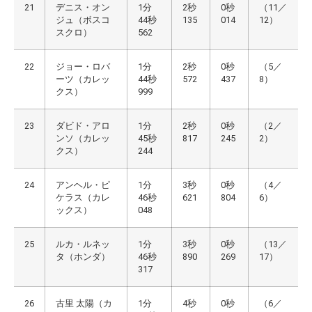
21
デニス・オン
1分
2秒
0秒
（11／
ジュ（ボスコ
44秒
135
014
12）
スクロ）
562
22
ジョー・ロバ
1分
2秒
0秒
（5／
ーツ（カレッ
44秒
572
437
8）
クス）
999
23
ダビド・アロ
1分
2秒
0秒
（2／
ンソ（カレッ
45秒
817
245
2）
クス）
244
24
アンヘル・ピ
1分
3秒
0秒
（4／
ケラス（カレ
46秒
621
804
6）
ックス）
048
25
ルカ・ルネッ
1分
3秒
0秒
（13／
タ（ホンダ）
46秒
890
269
17）
317
26
古里 太陽（カ
1分
4秒
0秒
（6／