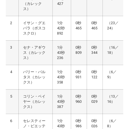
（カレック
427
ス）
2
イサン・グエ
1分
0秒
0秒
（23／
バラ（ボスコ
42秒
465
465
24）
スクロ）
892
3
セナ・アギウ
1分
0秒
0秒
（16／
ス（カレック
43秒
809
344
18）
ス）
236
4
バリー・バル
1分
0秒
0秒
（6／
タス（カレッ
43秒
931
122
9）
クス）
358
5
コリン・ベイ
1分
0秒
0秒
（13／
ヤー（カレッ
43秒
960
029
16）
クス）
387
6
セレスティー
1分
0秒
0秒
（6／
ノ・ビエッテ
43秒
986
026
8）