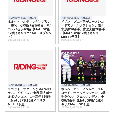
GP/SBK/JRR/etc
MotoGP
GP/SBK/JRR/etc
MotoGP
ホルヘ・マルティンがスプリン
イザン・グエバラがコースレコ
ト勝利、小椋藍2位表彰台、マル
ードでポールポジション、佐々
コ・ベゼッキ3位【MotoGP第
木歩夢10番手、古里太陽28番手
12戦イギリスMotoGPスプリン
【MotoGP第12戦イギリス
ト】
Moto2予選】
2026/08/09 00:40
2026/08/08 23:37
GP/SBK/JRR/etc
MotoGP
GP/SBK/JRR/etc
MotoGP
スコット・オグデンがMoto3ク
ホルヘ・マルティンがコースレ
ラス、イギリスGP初英国人ポー
コードでポールポジション、2番
ルポジション、山中琉聖12番手
手ラウル・フェルナンデス、小
【MotoGP第12戦イギリス
椋藍3番手【MotoGP第12戦イ
Moto3予選】
ギリスMotoGP予選】
2026/08/08 22:36
2026/08/08 20:39