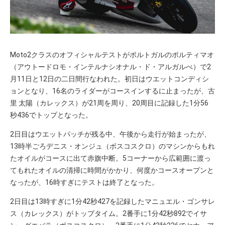
Moto2クラスのオフィシャルテストがポルトガルのポルティマオ
（アウトードロモ・インテルナシオナル・ド・アルガルべ）で2
月11日と12日の二日間行なわれた。初日はウエットコンディシ
ョンとなり、16名のライダーがコースインするに止まったが、古
里 太陽（カレックス）が21周を周り、20周目に記録した1分56
秒436でトップとなった。
2日目はウエットパッチが残る中、午後から走行が始まったが、
13時半ごろデニス・オンジュ（ボスコスクロ）のマシンからもれ
たオイルがコースに出て赤旗中断。5コーナーから広範囲に渡っ
てもれたオイルの清掃に時間がかかり、何度かコースオープンと
なったが、16時すぎにテストは終了となった。
2日目は13時すぎに1分42秒427を記録したマニュエル・ゴンサレ
ス（カレックス）がトップタイム。2番手に1分42秒892でイサ