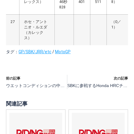
レックス）
46秒
401
511
8）
828
27
ホセ・アント
（0／
ニオ・ルエダ
1）
（カレック
ス）
タグ：
GP/SBK/JRR/etc
/
MotoGP
前の記事
次の記事
ウエットコンディションの中、山中 琉聖と三谷 然が走行【Moto3ポルティマオオフィシャルテスト】
SBKに参戦するHonda HRCチームが2026年参戦体制を発表
関連記事