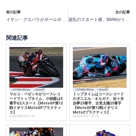
前の記事
次の記事
イサン・グエバラがポールポジションを獲得【MotoGP第8戦ハンガリーGP Moto2クラス2日目予選】
波乱のスタート後、BMWがトップ【EWC第2戦スパ8時間 4時間経過】
関連記事
GP/SBK/JRR/etc
MotoGP
GP/SBK/JRR/etc
MotoGP
マルコ・ベゼッキがコースレコ
トップタイムはコースレコード
ードでトップタイム、小椋藍は5
のダニエル・オルガド、佐々木
番手Q2スタート【MotoGP第12
歩夢23番手、古里太陽25番手
戦イギリスMotoGPプラクティ
【MotoGP第12戦イギリス
ス】
Moto2プラクティス】
2026/08/08 01:15
2026/08/07 23:56