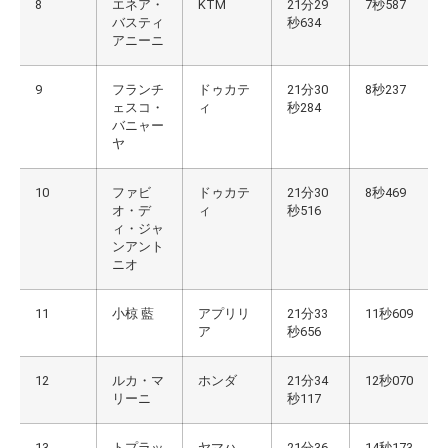
8
エネア・
KTM
21分29
7秒587
バスティ
秒634
アニーニ
9
フランチ
ドゥカテ
21分30
8秒237
ェスコ・
ィ
秒284
バニャー
ヤ
10
ファビ
ドゥカテ
21分30
8秒469
オ・デ
ィ
秒516
ィ・ジャ
ンアント
ニオ
11
小椋 藍
アプリリ
21分33
11秒609
ア
秒656
12
ルカ・マ
ホンダ
21分34
12秒070
リーニ
秒117
13
トプラッ
ヤマハ
21分36
14秒173