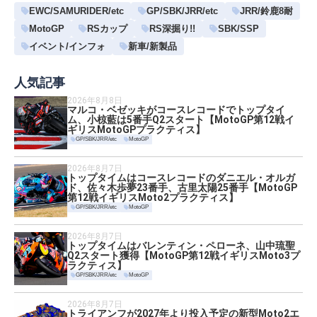
EWC/SAMURIDER/etc
GP/SBK/JRR/etc
JRR/鈴鹿8耐
MotoGP
RSカップ
RS深掘り!!
SBK/SSP
イベント/インフォ
新車/新製品
人気記事
2026年8月8日
マルコ・ベゼッキがコースレコードでトップタイ
ム、小椋藍は5番手Q2スタート【MotoGP第12戦イ
ギリスMotoGPプラクティス】
GP/SBK/JRR/etc
MotoGP
2026年8月7日
トップタイムはコースレコードのダニエル・オルガ
ド、佐々木歩夢23番手、古里太陽25番手【MotoGP
第12戦イギリスMoto2プラクティス】
GP/SBK/JRR/etc
MotoGP
2026年8月7日
トップタイムはバレンティン・ペローネ、山中琉聖
Q2スタート獲得【MotoGP第12戦イギリスMoto3プ
ラクティス】
GP/SBK/JRR/etc
MotoGP
2026年8月7日
トライアンフが2027年より投入予定の新型Moto2エ