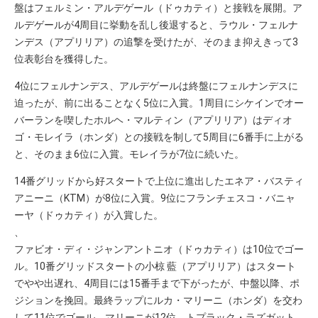
盤はフェルミン・アルデゲール（ドゥカティ）と接戦を展開。ア
ルデゲールが4周目に挙動を乱し後退すると、ラウル・フェルナ
ンデス（アプリリア）の追撃を受けたが、そのまま抑えきって3
位表彰台を獲得した。
4位にフェルナンデス、アルデゲールは終盤にフェルナンデスに
迫ったが、前に出ることなく5位に入賞。1周目にシケインでオー
バーランを喫したホルヘ・マルティン（アプリリア）はディオ
ゴ・モレイラ（ホンダ）との接戦を制して5周目に6番手に上がる
と、そのまま6位に入賞。モレイラが7位に続いた。
14番グリッドから好スタートで上位に進出したエネア・バスティ
アニーニ（KTM）が8位に入賞。9位にフランチェスコ・バニャ
ーヤ（ドゥカティ）が入賞した。
、
ファビオ・ディ・ジャンアントニオ（ドゥカティ）は10位でゴー
ル。10番グリッドスタートの小椋 藍（アプリリア）はスタート
でやや出遅れ、4周目には15番手まで下がったが、中盤以降、ポ
ジションを挽回。最終ラップにルカ・マリーニ（ホンダ）を交わ
して11位でゴール。マリーニが12位、トプラック・ラズガット