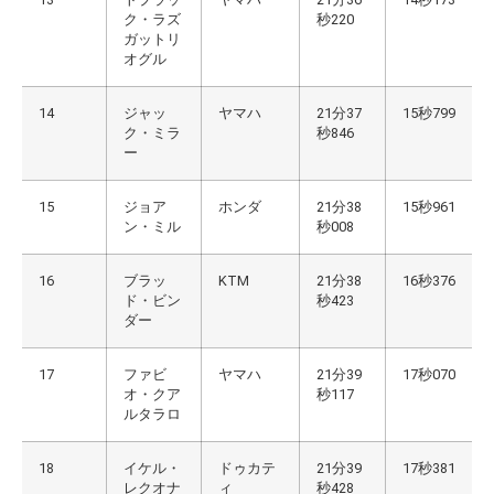
ク・ラズ
秒220
ガットリ
オグル
14
ジャッ
ヤマハ
21分37
15秒799
ク・ミラ
秒846
ー
15
ジョア
ホンダ
21分38
15秒961
ン・ミル
秒008
16
ブラッ
KTM
21分38
16秒376
ド・ビン
秒423
ダー
17
ファビ
ヤマハ
21分39
17秒070
オ・クア
秒117
ルタラロ
18
イケル・
ドゥカテ
21分39
17秒381
レクオナ
ィ
秒428