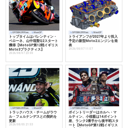
GP/SBK/JRR/etc
MotoGP
GP/SBK/JRR/etc
MotoGP
トップタイムはバレンティン・
トライアンフが2027年より投入
ペローネ、山中琉聖Q2スタート
予定の新型Moto2エンジンを発
獲得【MotoGP第12戦イギリス
表
2026/08/07 11:57
Moto3プラクティス】
2026/08/07 23:00
GP/SBK/JRR/etc
MotoGP
GP/SBK/JRR/etc
MotoGP
トラックハウス・チームがラウ
ポイントリーダーはホルヘ・マ
ル・フェルナンデスとの契約を
ルティン、小椋藍は14ポイント
更新
差、ランク2番手から後半戦スタ
2026/08/05 21:53
ート【MotoGP第12戦イギリス