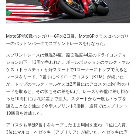
MotoGP第8戦ハンガリーGPの2日目、MotoGPクラスはハンガリ
ーのバラトンパークでスプリントレースを行なった。
スプリントレースは気温24度、路面温度44度のドライコンディ
ションの下、13周で争われた。ポールポジションのマルク・マル
ケス（ドゥカティ）が好スタートで1コーナーにトップで入ると
レースをリード。2番手にペドロ・アコスタ（KTM）が続いた
が、トップのマルク・マルケスは2周目にはアコスタに約1秒のリ
ードを取ると、その後もその差を広げ、レースが終盤に差し掛か
った10周目には2秒4差まで拡大。スタートから一度もトップを
譲ることなく独走で今季スプリント3勝目、通算ではスプリント
18勝目を達成した。
アコスタも単独2番手をキープしたまま周回を重ね、2位に入賞。
3位にマルコ・ベゼッキ（アプリリア）が続いた。ベゼッキは序