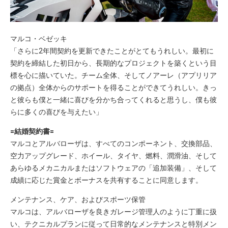
マルコ・ベゼッキ
「さらに2年間契約を更新できたことがとてもうれしい。最初に
契約を締結した初日から、長期的なプロジェクトを築くという目
標を心に描いていた。チーム全体、そしてノアーレ（アプリリア
の拠点）全体からのサポートを得ることができてうれしい。きっ
と彼らも僕と一緒に喜びを分かち合ってくれると思うし、僕も彼
らに多くの喜びを与えたい」
=結婚契約書=
マルコとアルバローザは、すべてのコンポーネント、交換部品、
空力アップグレード、ホイール、タイヤ、燃料、潤滑油、そして
あらゆるメカニカルまたはソフトウェアの「追加装備」、そして
成績に応じた賞金とボーナスを共有することに同意します。
メンテナンス、ケア、およびスポーツ保管
マルコは、アルバローザを良きガレージ管理人のように丁重に扱
い、テクニカルプランに従って日常的なメンテナンスと特別メン