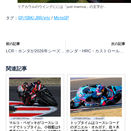
リアカウルのウイングにには「just marrica」の文字が…
タグ：
GP/SBK/JRR/etc
/
MotoGP
前の記事
次の記事
LCR・ホンダが2026年シーズン体制を発表
ホンダ・HRC・カストロールが2026年の体制を発表
関連記事
GP/SBK/JRR/etc
MotoGP
GP/SBK/JRR/etc
MotoGP
マルコ・ベゼッキがコースレコ
トップタイムはコースレコード
ードでトップタイム、小椋藍は5
のダニエル・オルガド、佐々木