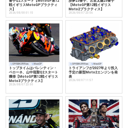
番手Q2スタート【MotoGP第12
歩夢23番手、古里太陽25番手
戦イギリスMotoGPプラクティ
【MotoGP第12戦イギリス
ス】
Moto2プラクティス】
2026/08/08 01:15
2026/08/07 23:56
GP/SBK/JRR/etc
MotoGP
GP/SBK/JRR/etc
MotoGP
トップタイムはバレンティン・
トライアンフが2027年より投入
ペローネ、山中琉聖Q2スタート
予定の新型Moto2エンジンを発
獲得【MotoGP第12戦イギリス
表
2026/08/07 11:57
Moto3プラクティス】
2026/08/07 23:00