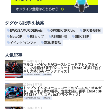
タグから記事を検索
EWC/SAMURIDER/etc
GP/SBK/JRR/etc
JRR/鈴鹿8耐
MotoGP
RSカップ
RS深掘り!!
SBK/SSP
イベント/インフォ
新車/新製品
人気記事
2026年8月8日
マルコ・ベゼッキがコースレコードでトップタイ
ム、小椋藍は5番手Q2スタート【MotoGP第12戦イ
ギリスMotoGPプラクティス】
GP/SBK/JRR/etc
MotoGP
2026年8月7日
トップタイムはコースレコードのダニエル・オルガ
ド、佐々木歩夢23番手、古里太陽25番手【MotoGP
第12戦イギリスMoto2プラクティス】
GP/SBK/JRR/etc
MotoGP
2026年8月7日