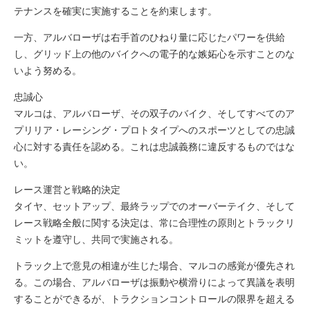
テナンスを確実に実施することを約束します。
一方、アルバローザは右手首のひねり量に応じたパワーを供給
し、グリッド上の他のバイクへの電子的な嫉妬心を示すことのな
いよう努める。
忠誠心
マルコは、アルバローザ、その双子のバイク、そしてすべてのア
プリリア・レーシング・プロトタイプへのスポーツとしての忠誠
心に対する責任を認める。これは忠誠義務に違反するものではな
い。
レース運営と戦略的決定
タイヤ、セットアップ、最終ラップでのオーバーテイク、そして
レース戦略全般に関する決定は、常に合理性の原則とトラックリ
ミットを遵守し、共同で実施される。
トラック上で意見の相違が生じた場合、マルコの感覚が優先され
る。この場合、アルバローザは振動や横滑りによって異議を表明
することができるが、トラクションコントロールの限界を超える