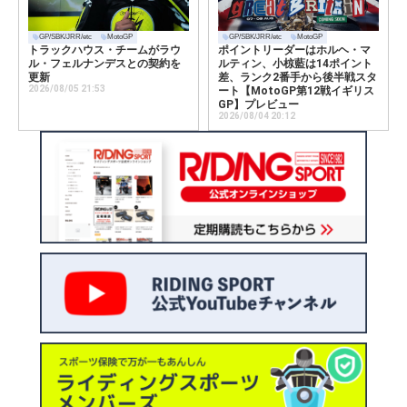
GP/SBK/JRR/etc
MotoGP
GP/SBK/JRR/etc
MotoGP
トラックハウス・チームがラウ
ポイントリーダーはホルヘ・マ
ル・フェルナンデスとの契約を
ルティン、小椋藍は14ポイント
更新
差、ランク2番手から後半戦スタ
2026/08/05 21:53
ート【MotoGP第12戦イギリス
GP】プレビュー
2026/08/04 20:12