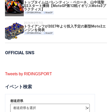
トップタイムはバレンティン・ペローネ、山中琉聖
Q2スタート獲得【MotoGP第12戦イギリスMoto3プ
ラクティス】
GP/SBK/JRR/etc
MotoGP
2026年8月7日
トライアンフが2027年より投入予定の新型Moto2エ
ンジンを発表
GP/SBK/JRR/etc
MotoGP
OFFICIAL SNS
Tweets by RIDINGSPORT
イベント検索
都道府県